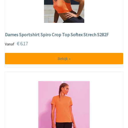
Dames Sportshirt Spiro Crop Top Softex Strech S282F
€ 6.17
Vanaf
Bekijk »