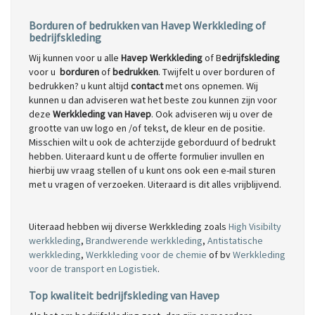
Borduren of bedrukken van Havep Werkkleding of
bedrijfskleding
Wij kunnen voor u alle
Havep Werkkleding
of B
edrijfskleding
voor u
borduren
of
bedrukken
. Twijfelt u over borduren of
bedrukken? u kunt altijd
contact
met ons opnemen. Wij
kunnen u dan adviseren wat het beste zou kunnen zijn voor
deze
Werkkleding van Havep
. Ook adviseren wij u over de
grootte van uw logo en /of tekst, de kleur en de positie.
Misschien wilt u ook de achterzijde geborduurd of bedrukt
hebben. Uiteraard kunt u de offerte formulier invullen en
hierbij uw vraag stellen of u kunt ons ook een e-mail sturen
met u vragen of verzoeken. Uiteraard is dit alles vrijblijvend.
Uiteraad hebben wij diverse Werkkleding zoals
High Visibilty
werkkleding
,
Brandwerende werkkleding
,
Antistatische
werkkleding
,
Werkkleding voor de chemie
of bv
Werkkleding
voor de transport en Logistiek
.
Top kwaliteit bedrijfskleding van Havep