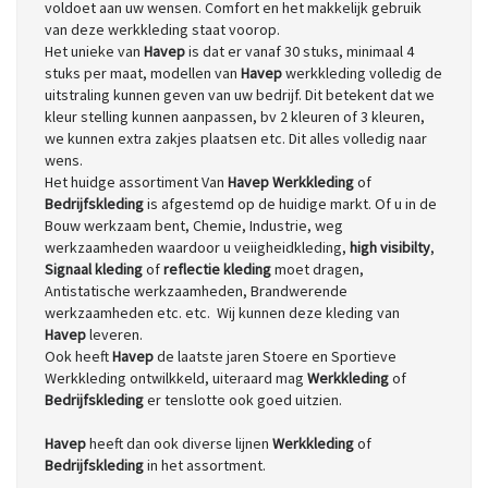
voldoet aan uw wensen. Comfort en het makkelijk gebruik
van deze werkkleding staat voorop.
Het unieke van
Havep
is dat er vanaf 30 stuks, minimaal 4
stuks per maat, modellen van
Havep
werkkleding volledig de
uitstraling kunnen geven van uw bedrijf. Dit betekent dat we
kleur stelling kunnen aanpassen, bv 2 kleuren of 3 kleuren,
we kunnen extra zakjes plaatsen etc. Dit alles volledig naar
wens.
Het huidge assortiment Van
Havep Werkkleding
of
Bedrijfskleding
is afgestemd op de huidige markt. Of u in de
Bouw werkzaam bent, Chemie, Industrie, weg
werkzaamheden waardoor u veiigheidkleding,
high visibilty
,
Signaal kleding
of
reflectie kleding
moet dragen,
Antistatische werkzaamheden, Brandwerende
werkzaamheden etc. etc. Wij kunnen deze kleding van
Havep
leveren.
Ook heeft
Havep
de laatste jaren Stoere en Sportieve
Werkkleding ontwilkkeld, uiteraard mag
Werkkleding
of
Bedrijfskleding
er tenslotte ook goed uitzien.
Havep
heeft dan ook diverse lijnen
Werkkleding
of
Bedrijfskleding
in het assortment.