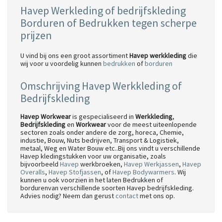
Havep Werkleding of bedrijfskleding
Borduren of Bedrukken tegen scherpe
prijzen
U vind bij ons een groot assortiment
Havep werkkleding
die
wij voor u voordelig kunnen
bedrukken
of
borduren
Omschrijving Havep Werkkleding of
Bedrijfskleding
Havep Workwear
is gespecialiseerd in
Werkkleding
,
Bedrijfskleding
en
Workwear
voor de meest uiteenlopende
sectoren zoals onder andere de zorg, horeca, Chemie,
industie, Bouw, Nuts bedrijven, Transport & Logistiek,
metaal, Weg en Water Bouw etc..Bij ons vindt u verschillende
Havep kledingstukken voor uw organisatie, zoals
bijvoorbeeld
Havep
werkbroeken,
Havep Werkjassen
,
Havep
Overalls
,
Havep Stofjassen
, of
Havep Bodywarmers
. Wij
kunnen u ook voorzien in het laten Bedrukken of
bordurenvan verschillende soorten Havep bedrijfskleding.
Advies nodig? Neem dan gerust
contact
met ons op.