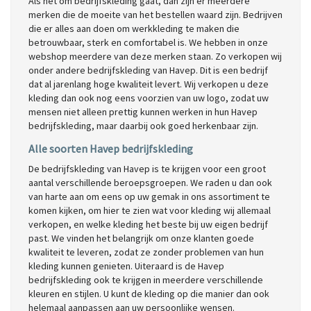
Als het om bedrijfskleding gaat, dan zijn er meerdere
merken die de moeite van het bestellen waard zijn. Bedrijven
die er alles aan doen om werkkleding te maken die
betrouwbaar, sterk en comfortabel is. We hebben in onze
webshop meerdere van deze merken staan. Zo verkopen wij
onder andere bedrijfskleding van Havep. Dit is een bedrijf
dat al jarenlang hoge kwaliteit levert. Wij verkopen u deze
kleding dan ook nog eens voorzien van uw logo, zodat uw
mensen niet alleen prettig kunnen werken in hun Havep
bedrijfskleding, maar daarbij ook goed herkenbaar zijn.
Alle soorten Havep bedrijfskleding
De bedrijfskleding van Havep is te krijgen voor een groot
aantal verschillende beroepsgroepen. We raden u dan ook
van harte aan om eens op uw gemak in ons assortiment te
komen kijken, om hier te zien wat voor kleding wij allemaal
verkopen, en welke kleding het beste bij uw eigen bedrijf
past. We vinden het belangrijk om onze klanten goede
kwaliteit te leveren, zodat ze zonder problemen van hun
kleding kunnen genieten. Uiteraard is de Havep
bedrijfskleding ook te krijgen in meerdere verschillende
kleuren en stijlen. U kunt de kleding op die manier dan ook
helemaal aanpassen aan uw persoonlijke wensen.