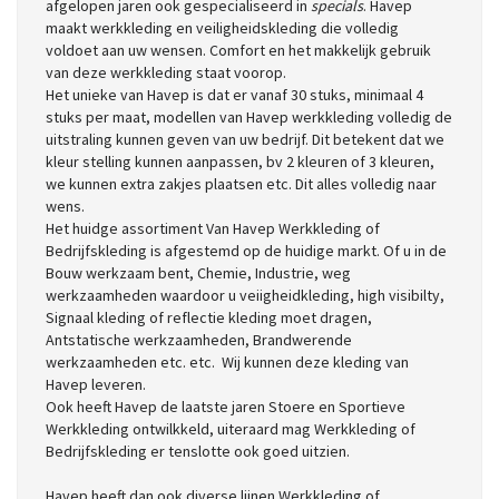
afgelopen jaren ook gespecialiseerd in
specials
. Havep
maakt werkkleding en veiligheidskleding die volledig
voldoet aan uw wensen. Comfort en het makkelijk gebruik
van deze werkkleding staat voorop.
Het unieke van Havep is dat er vanaf 30 stuks, minimaal 4
stuks per maat, modellen van Havep werkkleding volledig de
uitstraling kunnen geven van uw bedrijf. Dit betekent dat we
kleur stelling kunnen aanpassen, bv 2 kleuren of 3 kleuren,
we kunnen extra zakjes plaatsen etc. Dit alles volledig naar
wens.
Het huidge assortiment Van Havep Werkkleding of
Bedrijfskleding is afgestemd op de huidige markt. Of u in de
Bouw werkzaam bent, Chemie, Industrie, weg
werkzaamheden waardoor u veiigheidkleding, high visibilty,
Signaal kleding of reflectie kleding moet dragen,
Antstatische werkzaamheden, Brandwerende
werkzaamheden etc. etc. Wij kunnen deze kleding van
Havep leveren.
Ook heeft Havep de laatste jaren Stoere en Sportieve
Werkkleding ontwilkkeld, uiteraard mag Werkkleding of
Bedrijfskleding er tenslotte ook goed uitzien.
Havep heeft dan ook diverse lijnen Werkkleding of