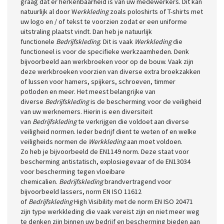
graag dat er herkenbaarheid is van uw medewerkers. Dit kan
natuurlijk al door W
erkkleding
zoals poloshirts of T-shirts met
uw logo en / of tekst te voorzien zodat er een uniforme
uitstraling plaatst vindt. Dan heb je natuurlijk
functionele
Bedrijfskleding
. Dit is vaak
Werkkleding
die
functioneel is voor de specifieke werkzaamheden. Denk
bijvoorbeeld aan werkbroeken voor op de bouw. Vaak zijn
deze werkbroeken voorzien van diverse extra broekzakken
of lussen voor hamers, spijkers, schroeven, timmer
potloden en meer. Het meest belangrijke van
diverse
Bedrijfskleding
is de bescherming voor de veiligheid
van uw werknemers. Hierin is een diversiteit
van
Bedrijfskleding
te verkrijgen die voldoet aan diverse
veiligheid normen. Ieder bedrijf dient te weten of en welke
veiligheids normen de
Werkkleding
aan moet voldoen.
Zo heb je bijvoorbeeld de EN1149 norm. Deze staat voor
bescherming antistatisch, explosiegevaar of de EN13034
voor bescherming tegen vloeibare
chemicalien.
Bedrijfskleding
brandvertragend voor
bijvoorbeeld lassers, norm EN ISO 11612
of
Bedrijfskleding
High Visibility met de norm EN ISO 20471
zijn type werkkleding die vaak vereist zijn en niet meer weg
te denken zijn binnen uw bedrijf en bescherming bieden aan