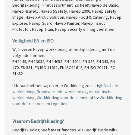
Bedrijfskleding in het assortment. Zo heeft Havep de Basic,
Havep 4safety, Havep 5Safety, Havep 2000, Havep safety
Image, Havep Arctic Solution, Havep Food & Catering, Havep
Explorer, Havep Guard, Havep Painter, Havep Insect
Protector, Havep Titan, Havep security en nog veel meer.
Veiligheid EN en ISO
Wij leveren Havep werkkleding of bedrijfskleding met de
volgende normen:
EN 1149, EN 13034, EN 14058, EN 14404, EN 342, EN 343, EN
470, EN 531, EN ISO 11611, EN ISO11612, EN ISO 20471, IEC
61482
Uiteraad hebben wij diverse Werkkleing zoals
High Visibilty
werkkleding
,
Brandwerende werkkleding
,
Antistatische
werkkleding
,
Werkkleding voor de chemie
of bv
Werkkleding
voor de transport en Logistiek
.
Waarom Bedrijfskleding?
Bedrijfskleding heeft meer functies. Als Bedrijf zijnde wilt u