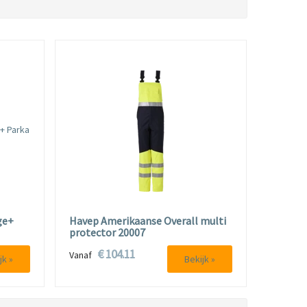
ge+
Havep Amerikaanse Overall multi
protector 20007
€ 104.11
Vanaf
jk »
Bekijk »