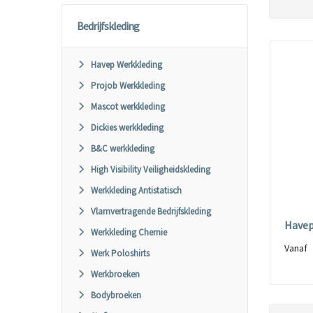
Bedrijfskleding
Havep Werkkleding
Projob Werkkleding
Mascot werkkleding
Dickies werkkleding
B&C werkkleding
High Visibility Veiligheidskleding
Werkkleding Antistatisch
Vlamvertragende Bedrijfskleding
Havep
Werkkleding Chemie
Vana
Werk Poloshirts
Werkbroeken
Bodybroeken