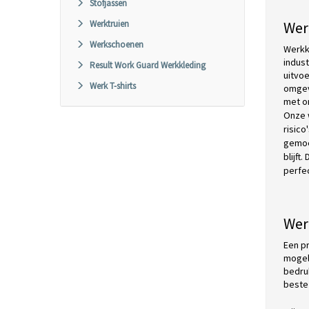
Stofjassen
Werktruien
Wer
Werkschoenen
Werkk
indus
Result Work Guard Werkkleding
uitvo
Werk T-shirts
omgev
met o
Onze 
risico
gemoe
blijft
perfe
Wer
Een pr
mogel
bedru
beste 