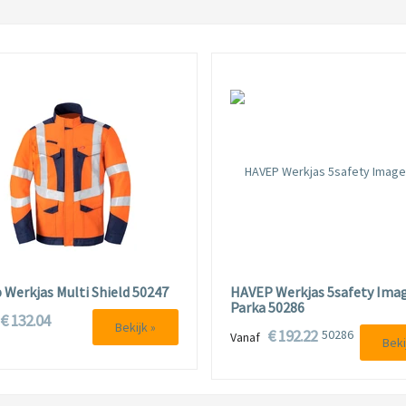
 Werkjas Multi Shield 50247
HAVEP Werkjas 5safety Ima
Parka 50286
€ 132.04
f
Bekijk »
€ 192.22
Vanaf
Beki