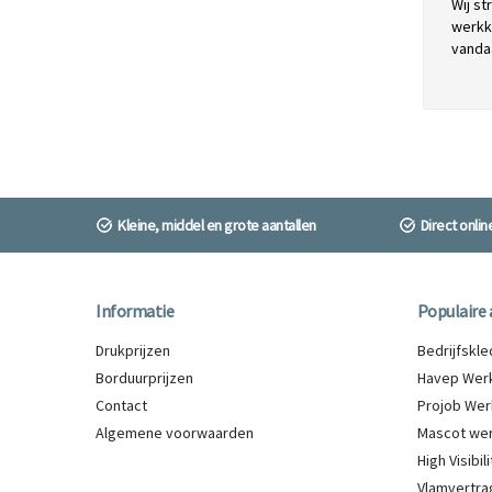
Wij st
werkkl
vanda
Kleine, middel en grote aantallen
Direct onli
Informatie
Populaire 
Drukprijzen
Bedrijfskl
Borduurprijzen
Havep Werk
Contact
Projob Wer
Algemene voorwaarden
Mascot wer
High Visibi
Vlamvertra