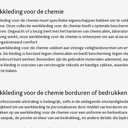
kkleding voor de chemie
leding voor de chemie moet specifieke eigenschappen hebben om te vol
trie. Onze collectie werkkleding voor de chemie biedt u optimale bescher
eren. Ongeacht of u bezig bent met het hanteren van chemicaliën, laborato
ing werkt, onze werkkleding voor de chemie is ontworpen om aan al uw e
ngeëvenaard comfort.
werkkleding voor de chemie voldoet aan strenge veiligheidsnormen om er
's. De kleding is bestand tegen chemicaliën en biedt bescherming tegen v
dsrust kunt werken. Bovendien zijn de gebruikte materialen ademend, waa
. De kleding is voorzien van verstevigde stiksels en handige zakken, waar
cte balans.
kkleding voor de chemie borduren of bedrukken
ofessionele uitstraling is belangrijk, zelfs in de uitdagende omstandighe
ijkheid om uw werkkleding te personaliseren door middel van borduren en 
kken op uw werkkleding voor de chemie voor een uniforme en herkenbare u
aanpak, de positie en kleur van uw bedrukking, en andere details die bijdr