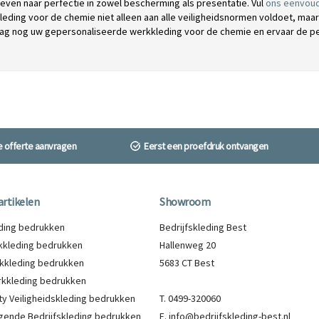
reven naar perfectie in zowel bescherming als presentatie. Vul
ons eenvoud
eding voor de chemie niet alleen aan alle veiligheidsnormen voldoet, maar
ag nog uw gepersonaliseerde werkkleding voor de chemie en ervaar de perfe
ne offerte aanvragen
Eerst een proefdruk ontvangen
artikelen
Showroom
eding bedrukken
Bedrijfskleding Best
kleding bedrukken
Hallenweg 20
kkleding bedrukken
5683 CT Best
kkleding bedrukken
lity Veiligheidskleding bedrukken
T. 0499-320060
gende Bedrijfskleding bedrukken
E. info@bedrijfskleding-best.nl