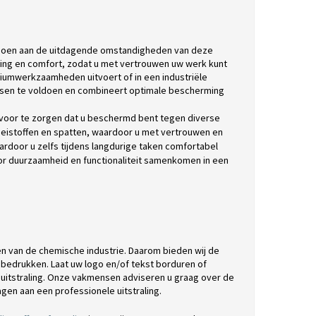
doen aan de uitdagende omstandigheden van deze
ming en comfort, zodat u met vertrouwen uw werk kunt
riumwerkzaamheden uitvoert of in een industriële
isen te voldoen en combineert optimale bescherming
voor te zorgen dat u beschermd bent tegen diverse
loeistoffen en spatten, waardoor u met vertrouwen en
rdoor u zelfs tijdens langdurige taken comfortabel
door duurzaamheid en functionaliteit samenkomen in een
den van de chemische industrie. Daarom bieden wij de
bedrukken. Laat uw logo en/of tekst borduren of
itstraling. Onze vakmensen adviseren u graag over de
agen aan een professionele uitstraling.