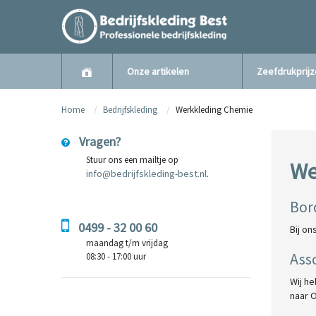
Onze artikelen
Zeefdrukprij
Home
Bedrijfskleding
Werkkleding Chemie
Vragen?
Stuur ons een mailtje op
We
info@bedrijfskleding-best.nl
.
Bor
0499 - 32 00 60
Bij on
maandag t/m vrijdag
Ass
08:30 - 17:00 uur
Wij he
naar 