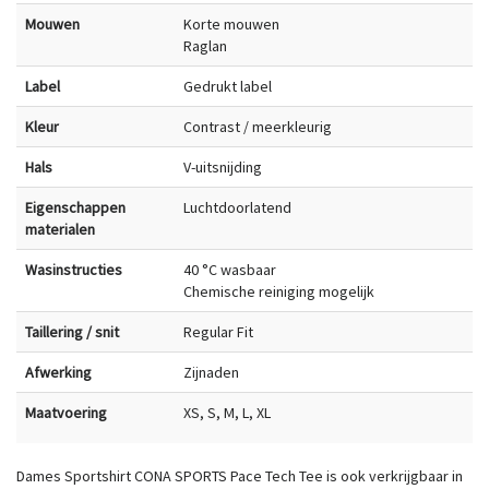
Mouwen
Korte mouwen
Raglan
Label
Gedrukt label
Kleur
Contrast / meerkleurig
Hals
V-uitsnijding
Eigenschappen
Luchtdoorlatend
materialen
Wasinstructies
40 °C wasbaar
Chemische reiniging mogelijk
Taillering / snit
Regular Fit
Afwerking
Zijnaden
Maatvoering
XS, S, M, L, XL
Dames Sportshirt CONA SPORTS Pace Tech Tee is ook verkrijgbaar in