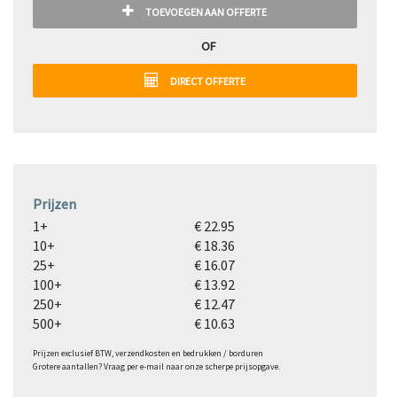
TOEVOEGEN AAN OFFERTE
OF
DIRECT OFFERTE
Prijzen
1+
€ 22.95
10+
€ 18.36
25+
€ 16.07
100+
€ 13.92
250+
€ 12.47
500+
€ 10.63
Prijzen exclusief BTW, verzendkosten en bedrukken / borduren
Grotere aantallen? Vraag per e-mail naar onze scherpe prijsopgave.