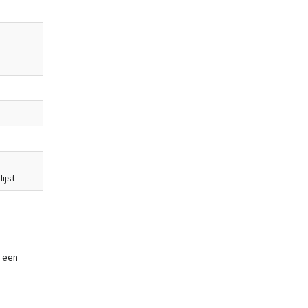
ijst
n een