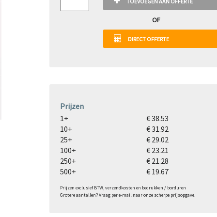
TOEVOEGEN AAN OFFERTE
OF
DIRECT OFFERTE
Prijzen
1+
€ 38.53
10+
€ 31.92
25+
€ 29.02
100+
€ 23.21
250+
€ 21.28
500+
€ 19.67
Prijzen exclusief BTW, verzendkosten en bedrukken / borduren
Grotere aantallen? Vraag per e-mail naar onze scherpe prijsopgave.