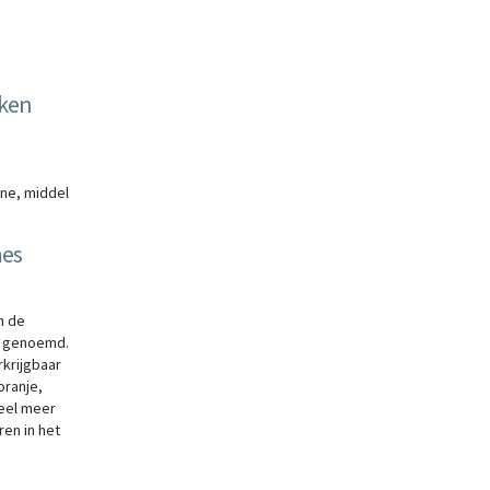
kken
ine, middel
mes
n de
n genoemd.
rkrijgbaar
oranje,
 veel meer
en in het