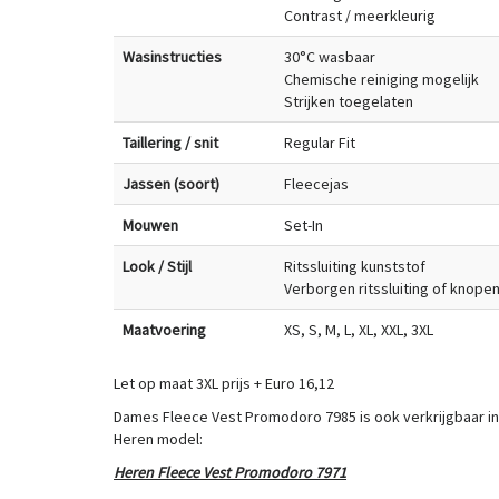
Contrast / meerkleurig
Wasinstructies
30°C wasbaar
Chemische reiniging mogelijk
Strijken toegelaten
Taillering / snit
Regular Fit
Jassen (soort)
Fleecejas
Mouwen
Set-In
Look / Stijl
Ritssluiting kunststof
Verborgen ritssluiting of knopenl
Maatvoering
XS, S, M, L, XL, XXL, 3XL
Let op maat 3XL prijs + Euro 16,12
Dames Fleece Vest Promodoro 7985 is ook verkrijgbaar i
Heren model:
Heren Fleece Vest Promodoro 7971