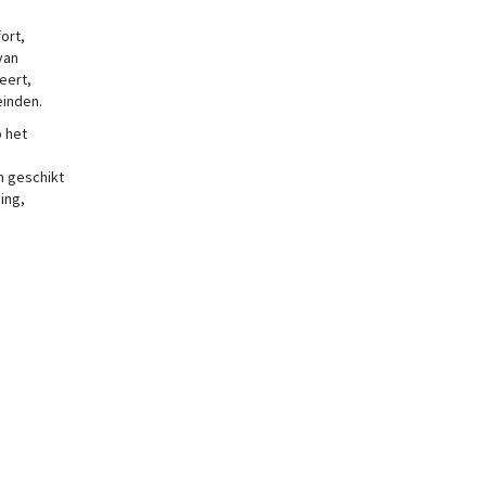
ort,
van
eert,
einden.
p het
n geschikt
ing,