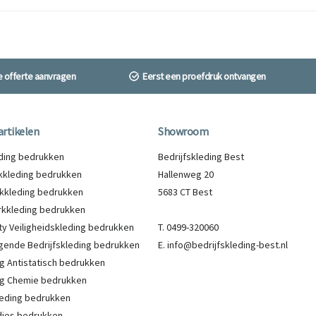
ne offerte aanvragen
Eerst een proefdruk ontvangen
artikelen
Showroom
eding bedrukken
Bedrijfskleding Best
kleding bedrukken
Hallenweg 20
kkleding bedrukken
5683 CT Best
kkleding bedrukken
lity Veiligheidskleding bedrukken
T. 0499-320060
gende Bedrijfskleding bedrukken
E. info@bedrijfskleding-best.nl
g Antistatisch bedrukken
g Chemie bedrukken
eding bedrukken
ies bedrukken