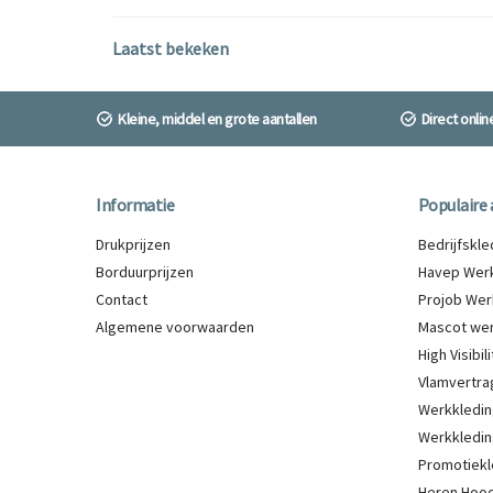
Laatst bekeken
Kleine, middel en grote aantallen
Direct onli
Informatie
Populaire 
Drukprijzen
Bedrijfskl
Borduurprijzen
Havep Werk
Contact
Projob Wer
Algemene voorwaarden
Mascot wer
High Visibi
Vlamvertra
Werkkledin
Werkkledin
Promotiekl
Heren Hood