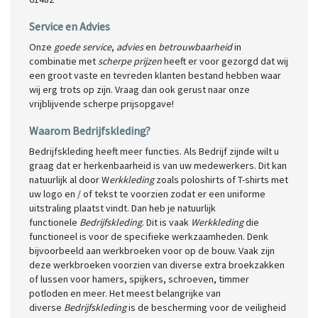
Service en Advies
Onze
goede service
,
advies
en
betrouwbaarheid
in
combinatie met
scherpe prijzen
heeft er voor gezorgd dat wij
een groot vaste en tevreden klanten bestand hebben waar
wij erg trots op zijn. Vraag dan ook gerust naar onze
vrijblijvende scherpe prijsopgave!
Waarom Bedrijfskleding?
Bedrijfskleding heeft meer functies. Als Bedrijf zijnde wilt u
graag dat er herkenbaarheid is van uw medewerkers. Dit kan
natuurlijk al door W
erkkleding
zoals poloshirts of T-shirts met
uw logo en / of tekst te voorzien zodat er een uniforme
uitstraling plaatst vindt. Dan heb je natuurlijk
functionele
Bedrijfskleding
. Dit is vaak
Werkkleding
die
functioneel is voor de specifieke werkzaamheden. Denk
bijvoorbeeld aan werkbroeken voor op de bouw. Vaak zijn
deze werkbroeken voorzien van diverse extra broekzakken
of lussen voor hamers, spijkers, schroeven, timmer
potloden en meer. Het meest belangrijke van
diverse
Bedrijfskleding
is de bescherming voor de veiligheid