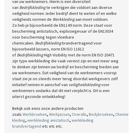
van uw werknemers. Hierin is een diversiteit
van
Bedrijfskleding
te verkrijgen die voldoet aan diverse
veiligheid normen. Ieder bedrijf dient te weten of en welke
veiligheids normen de
Werkkleding
aan moet voldoen.
Zo heb je bijvoorbeeld de EN1149 norm. Deze staat voor
bescherming antistatisch, explosiegevaar of de EN13034
voor bescherming tegen vloeibare
chemicalien.
Bedrijfskleding
brandvertragend voor
bijvoorbeeld lassers, norm EN ISO 11612
of
Bedrijfskleding
High Visibility met de norm EN ISO 20471
zijn type werkkleding die vaak vereist zijn en niet meer weg
te denken zijn binnen uw bedrijf en bescherming bieden aan
uw werknemers. Dat veiligheid van de werknemers voorop
staat zie je oo steeds meer terug doordat werkgevers zelf
initiatief nemen in aanschaf van
veiligheidskleding
voor
werknemers ondanks dat dit niet verplicht is. Dit is een
uiterst gezonde ontwikkeling!
Bekijk ook eens onze andere producten
zoals
Werkbroeken
,
Werkjassen
,
Overalls
,
Bodybroeken
,
Chemie
kleding
,
werkkleding anistatisch
,
werkkleding
brandvertagend
etc etc etc.