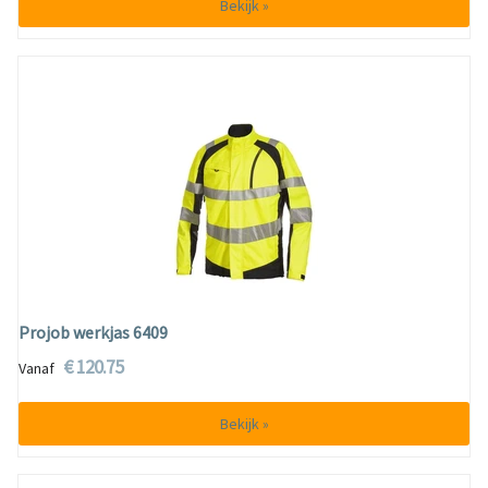
Bekijk »
Projob werkjas 6409
€ 120.75
Vanaf
Bekijk »