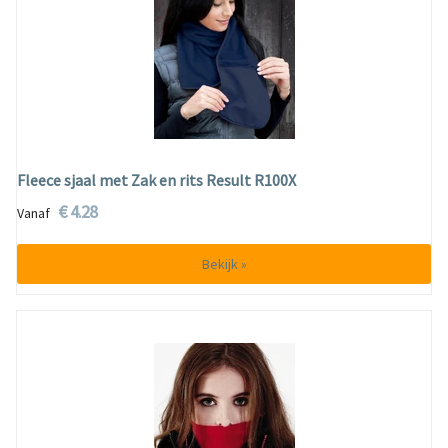
Fleece sjaal met Zak en rits Result R100X
€ 4.28
Vanaf
Bekijk »