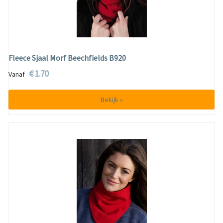
Fleece Sjaal Morf Beechfields B920
€ 1.70
Vanaf
Bekijk »