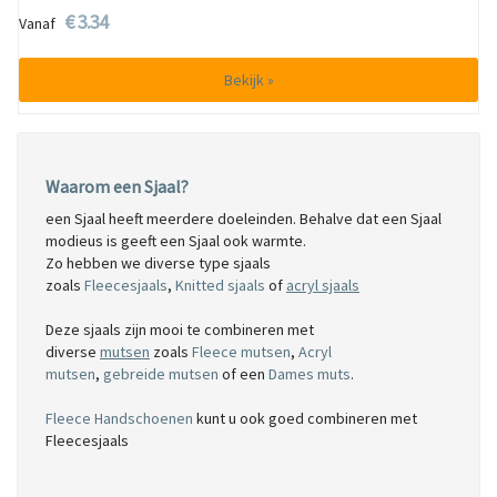
€ 3.34
Vanaf
Bekijk »
Waarom een Sjaal?
een Sjaal heeft meerdere doeleinden. Behalve dat een Sjaal
modieus is geeft een Sjaal ook warmte.
Zo hebben we diverse type sjaals
zoals
Fleecesjaals
,
Knitted sjaals
of
acryl sjaals
Deze sjaals zijn mooi te combineren met
diverse
mutsen
zoals
Fleece mutsen
,
Acryl
mutsen
,
gebreide mutsen
of een
Dames muts
.
Fleece Handschoenen
kunt u ook goed combineren met
Fleecesjaals