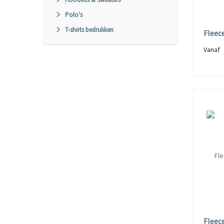
Polo's
T-shirts bedrukken
Fleec
Vana
Fleec