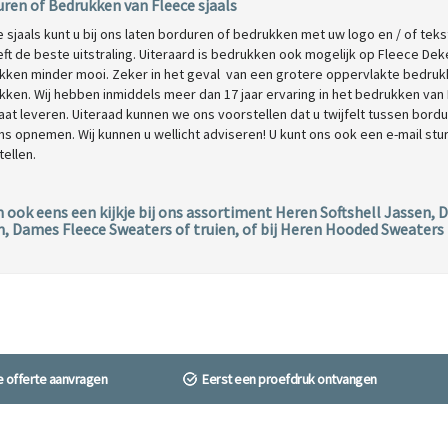
ren of Bedrukken van Fleece sjaals
 sjaals kunt u bij ons laten borduren of bedrukken met uw logo en / of te
ft de beste uitstraling. Uiteraard is bedrukken ook mogelijk op Fleece D
ken minder mooi. Zeker in het geval van een grotere oppervlakte bedrukken
ken. Wij hebben inmiddels meer dan 17 jaar ervaring in het bedrukken van 
aat leveren. Uiteraad kunnen we ons voorstellen dat u twijfelt tussen bordur
s opnemen. Wij kunnen u wellicht adviseren! U kunt ons ook een e-mail stur
tellen.
ook eens een kijkje bij ons assortiment
Heren Softshell Jassen
,
D
n
,
Dames Fleece Sweaters of truien
, of bij
Heren Hooded Sweaters
ne offerte aanvragen
Eerst een proefdruk ontvangen