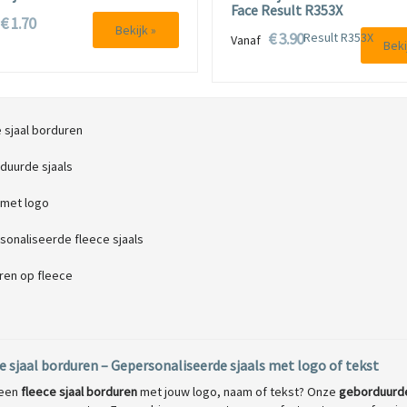
Face Result R353X
€ 1.70
f
Bekijk »
€ 3.90
Vanaf
Beki
 sjaal borduren
duurde sjaals
 met logo
sonaliseerde fleece sjaals
ren op fleece
e sjaal borduren – Gepersonaliseerde sjaals met logo of tekst
 een
fleece sjaal borduren
met jouw logo, naam of tekst? Onze
geborduurde