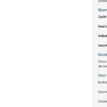
schol
Waaro
Zacht
Duurz
Volled
Geschi
Bordu
Onze 
die l
Voor 
Bedri
Sport
Schole