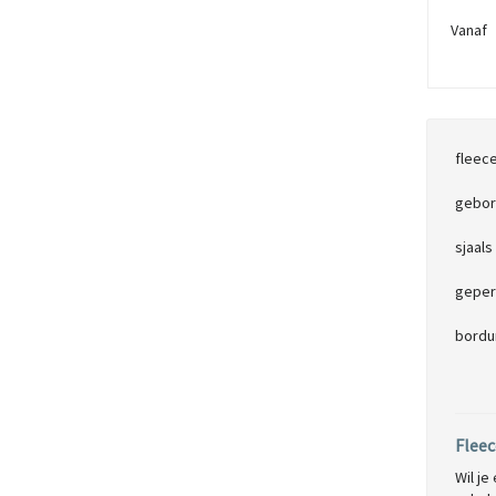
Vana
fleece
gebor
sjaals
geper
bordu
Fleec
Wil je