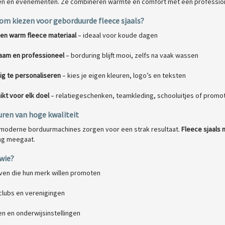
en en evenementen. Ze combineren warmte en comfort met een professione
m kiezen voor geborduurde fleece sjaals?
 en warm fleece materiaal
– ideaal voor koude dagen
aam en professioneel
– borduring blijft mooi, zelfs na vaak wassen
ig te personaliseren
– kies je eigen kleuren, logo’s en teksten
kt voor elk doel
– relatiegeschenken, teamkleding, schooluitjes of promo
ren van hoge kwaliteit
moderne borduurmachines zorgen voor een strak resultaat.
Fleece sjaals 
ang meegaat.
wie?
jven die hun merk willen promoten
clubs en verenigingen
n en onderwijsinstellingen