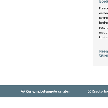
Bordu
Fleece
en hee
bedruk
bedruk
result
met on
kunt s
Neem 
truie
Kleine, middel en grote aantallen
Direct onli