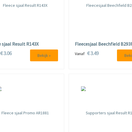
e sjaal Result R143X
Fleecesjaal Beechfield B293
€ 3.06
€ 3.49
f
Vanaf
Bekijk »
Beki