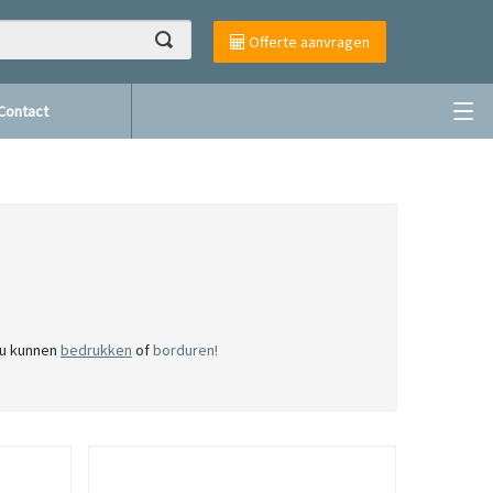
Offerte aanvragen
Contact
 u kunnen
bedrukken
of
borduren!