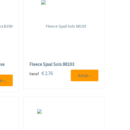
eva
Fleece Sjaal Sols 88103
€ 2.76
Vanaf
Bekijk »
jk »