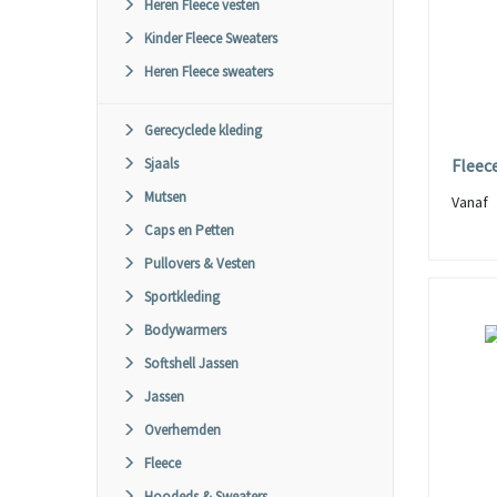
Heren Fleece vesten
Kinder Fleece Sweaters
Heren Fleece sweaters
Gerecyclede kleding
Sjaals
Fleec
Mutsen
Vana
Caps en Petten
Pullovers & Vesten
Sportkleding
Bodywarmers
Softshell Jassen
Jassen
Overhemden
Fleece
Hoodeds & Sweaters