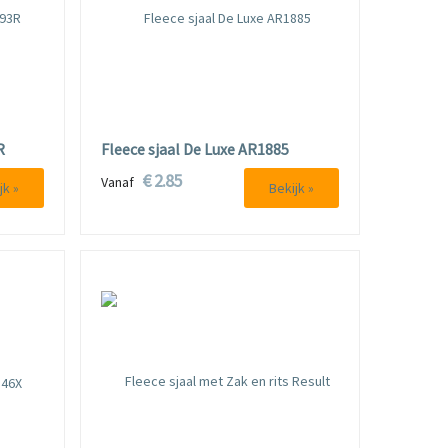
R
Fleece sjaal De Luxe AR1885
€ 2.85
Vanaf
jk »
Bekijk »