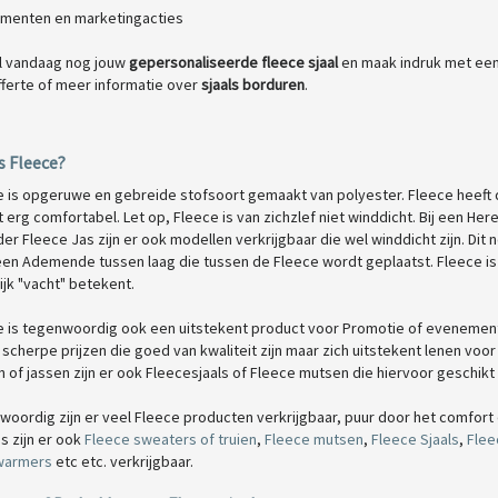
menten en marketingacties
l vandaag nog jouw
gepersonaliseerde fleece sjaal
en maak indruk met een 
fferte of meer informatie over
sjaals borduren
.
s Fleece?
e is opgeruwe en gebreide stofsoort gemaakt van polyester. Fleece heeft d
 erg comfortabel. Let op, Fleece is van zichzlef niet winddicht. Bij een 
der Fleece Jas zijn er ook modellen verkrijgbaar die wel winddicht zijn. 
een Ademende tussen laag die tussen de Fleece wordt geplaatst. Fleece is
lijk "vacht" betekent.
e is tegenwoordig ook een uitstekent product voor Promotie of evenemen
scherpe prijzen die goed van kwaliteit zijn maar zich uitstekent lenen vo
 of jassen zijn er ook Fleecesjaals of Fleece mutsen die hiervoor geschikt z
woordig zijn er veel Fleece producten verkrijgbaar, puur door het comfort
s zijn er ook
Fleece sweaters of truien
,
Fleece mutsen
,
Fleece Sjaals
,
Flee
warmers
etc etc. verkrijgbaar.