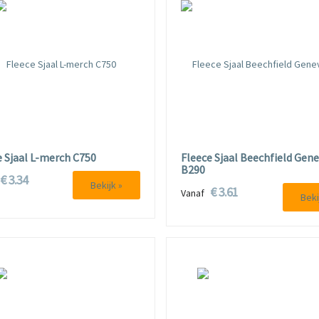
e Sjaal L-merch C750
Fleece Sjaal Beechfield Gen
B290
€ 3.34
f
Bekijk »
€ 3.61
Vanaf
Beki