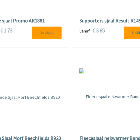
e sjaal Promo AR1881
Supporters sjaal Result R14
€ 1.73
€ 3.65
f
Vanaf
Bekijk »
Beki
e Sjaal Morf Beechfields B920
Fleecesjaal nekwarmer Band