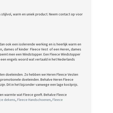
stijlvol, warm en uniek product. Neem contact op voor
an ook een isolerende werking en is heerlijk warm en
Heren, dames of kinder Fleece Vest of een Heren, dames
Dit noemt men een Windstopper. Een Fleece Windstopper
 een engels woord wat vertaald in het Nederlands
ten doeleinden. Zo hebben we Heren Fleece Vesten
or promotionele doeleinden. Behalve Heren Fleece
ijn. Dit in het bijzonder vanwege een lage kostprijs.
 en warmte wat Fleece geeft. Behalve Fleece
ce dekens
,
Fleece Handschoenen
,
Fleece