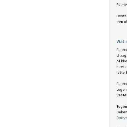
Evene
Beste
een o
Wat i
Fleec
draagt
of kin
heet 
letter
Fleec
tegen 
Vesten
Tegen
Deken
Body