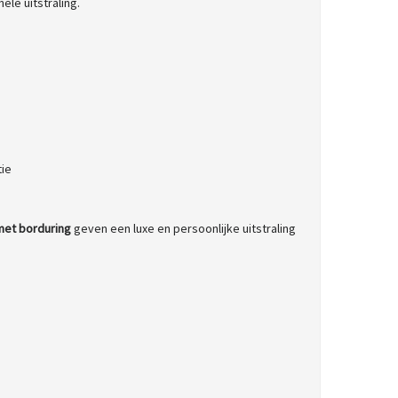
le uitstraling.
tie
met borduring
geven een luxe en persoonlijke uitstraling