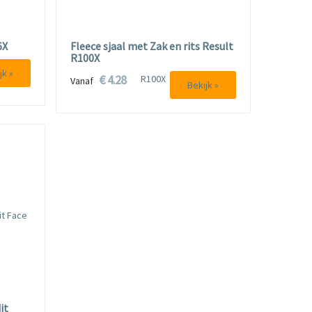
6X
Fleece sjaal met Zak en rits Result
R100X
jk »
€ 4.28
Vanaf
Bekijk »
it