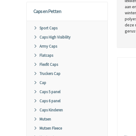
lekker
aan en
Caps en Petten
winte
polye
deze 
Sport Caps
gerus
Caps High Visibility
Army Caps
Flatcaps
Flexfit Caps
Truckers Cap
Cap
Caps 5 panel
Caps 6 panel
Caps Kinderen
Mutsen
Mutsen Fleece