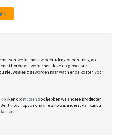
jk »
ece mutsen. we kunnen uw bedrukking of borduring op
ukken of borduren, we kunnen deze op gewenste
t u nieuwsgierig geworden naar wat hier de kosten voor
u kijken op:
mutsen
ook hebben we andere producten
. Bent u toch opzoek naar iets totaal anders, dan kunt u
rtassen
.