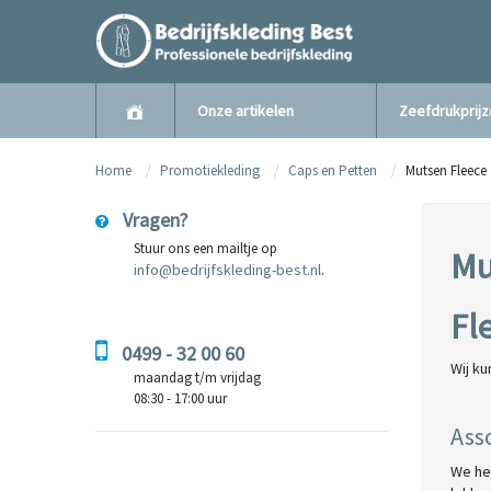
Onze artikelen
Zeefdrukprij
Home
Promotiekleding
Caps en Petten
Mutsen Fleece
Vragen?
Stuur ons een mailtje op
Mu
info@bedrijfskleding-best.nl
.
Fl
0499 - 32 00 60
Wij k
maandag t/m vrijdag
08:30 - 17:00 uur
Ass
We heb