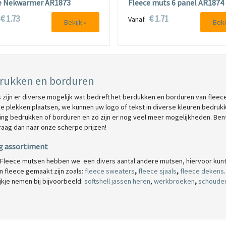
e Nekwarmer AR1873
Fleece muts 6 panel AR1874
€ 1.73
€ 1.71
f
Vanaf
Bekijk »
Beki
rukken en borduren
s zijn er diverse mogelijk wat bedreft het berdukken en borduren van fle
se plekken plaatsen, we kunnen uw logo of tekst in diverse kleuren bedr
ing bedrukken of borduren en zo zijn er nog veel meer mogelijkheden. Ben
vraag dan naar onze scherpe prijzen!
g assortiment
 Fleece mutsen hebben we een divers aantal andere mutsen, hiervoor kunt 
n fleece gemaakt zijn zoals:
fleece sweaters
,
fleece sjaals
,
fleece dekens
jkje nemen bij bijvoorbeeld:
softshell jassen heren
,
werkbroeken
,
schoude