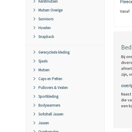
Fleec
Kerstmutsen
Mutsen Overige
Vana
Sunvisors
Hoeden
Snapback
Bed
Gerecyclede kleding
Bij on
Sjaals
diver
afmet
Mutsen
zijn, 
Caps en Petten
overi
Pullovers & Vesten
Naast
Sportkleding
die va
Bodywarmers
een ki
Softshell Jassen
Jassen
Overhemden