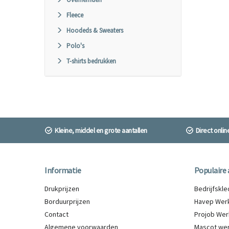
Fleece
Hoodeds & Sweaters
Polo's
T-shirts bedrukken
Kleine, middel en grote aantallen
Direct onli
Informatie
Populaire 
Drukprijzen
Bedrijfskl
Borduurprijzen
Havep Werk
Contact
Projob Wer
Algemene voorwaarden
Mascot wer