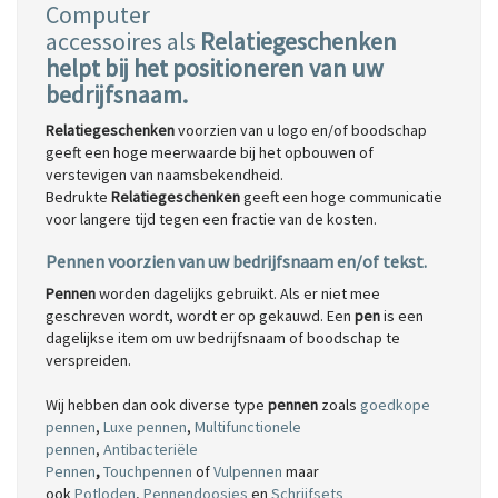
Computer
accessoires
als
Relatiegeschenken
helpt bij het positioneren van uw
bedrijfsnaam.
Relatiegeschenken
voorzien van u logo en/of boodschap
geeft een hoge meerwaarde bij het opbouwen of
verstevigen van naamsbekendheid.
Bedrukte
Relatiegeschenken
geeft een hoge communicatie
voor langere tijd tegen een fractie van de kosten.
Pennen voorzien van uw bedrijfsnaam en/of tekst.
Pennen
worden dagelijks gebruikt. Als er niet mee
geschreven wordt, wordt er op gekauwd. Een
pen
is een
dagelijkse item om uw bedrijfsnaam of boodschap te
verspreiden.
Wij hebben dan ook diverse type
pennen
zoals
goedkope
pennen
,
Luxe pennen
,
Multifunctionele
pennen
,
Antibacteriële
Pennen
,
Touchpennen
of
Vulpennen
maar
ook
Potloden
,
Pennendoosjes
en
Schrijfsets