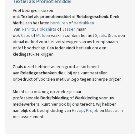
Textiel als Promotiemiddel
Veel bedrijven kiezen
ook
Textiel
als
promotiemiddel
of
Relatiegeschenk
. Denk
hierbij aan het laten
borduren
of
bedrukken
van
T-shirts
,
Poloshirts
of
Jassen
maar
ook
Caps
of
Mutsen
vaak in combinatie met
Sjaals
. Dit is een
ideaal middel voor het verstevigen van uw bedrijfsnaam
en/of boodschap. Een ieder vindt het leuk om een
kledingstuk te krijgen.
Zoals u ziet hebben wij een groot assortiment
aan
Relatiegeschenken
die u bij ons kunt bestellen
onbedrukt of voorzien met uw logo tegen scherpe prijzen.
Mocht u nu ook nog op zoek zijn naar
professionele
Bedrijfskleding
of
Werkkleding
voor uw
medewerkers, kunt hier ook bij ons terecht. Wij hebben
namelijk ook bedrijfkleding van
Havep
,
Projob
en
Mascot
in
ons assortiment.