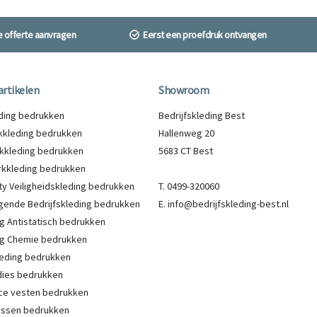
ne offerte aanvragen
Eerst een proefdruk ontvangen
artikelen
Showroom
eding bedrukken
Bedrijfskleding Best
kleding bedrukken
Hallenweg 20
kkleding bedrukken
5683 CT Best
kkleding bedrukken
lity Veiligheidskleding bedrukken
T. 0499-320060
gende Bedrijfskleding bedrukken
E. info@bedrijfskleding-best.nl
g Antistatisch bedrukken
g Chemie bedrukken
eding bedrukken
ies bedrukken
ce vesten bedrukken
Jassen bedrukken