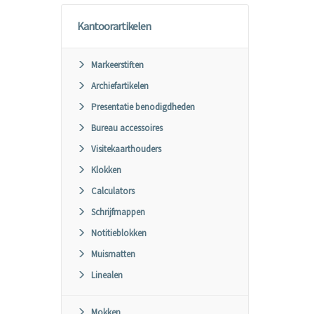
Kantoorartikelen
Markeerstiften
Archiefartikelen
Presentatie benodigdheden
Bureau accessoires
Visitekaarthouders
Klokken
Calculators
Schrijfmappen
Notitieblokken
Muismatten
Linealen
Mokken