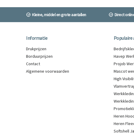
Kleine, middel en grote aantallen
Direct onli
Informatie
Populaire 
Drukprijzen
Bedrijfskl
Borduurprijzen
Havep Werk
Contact
Projob Wer
Algemene voorwaarden
Mascot wer
High Visibi
Vlamvertra
Werkkledin
Werkkledin
Promotiekl
Heren Hood
Heren Flee
Softshell 