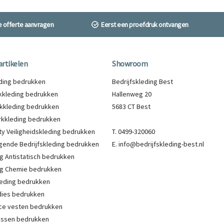
ne offerte aanvragen
Eerst een proefdruk ontvangen
artikelen
Showroom
eding bedrukken
Bedrijfskleding Best
kleding bedrukken
Hallenweg 20
kkleding bedrukken
5683 CT Best
kkleding bedrukken
lity Veiligheidskleding bedrukken
T. 0499-320060
gende Bedrijfskleding bedrukken
E. info@bedrijfskleding-best.nl
g Antistatisch bedrukken
g Chemie bedrukken
eding bedrukken
ies bedrukken
ce vesten bedrukken
Jassen bedrukken