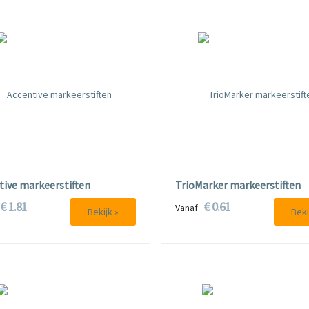
tive markeerstiften
TrioMarker markeerstiften
€ 1.81
€ 0.61
f
Vanaf
Bekijk »
Beki