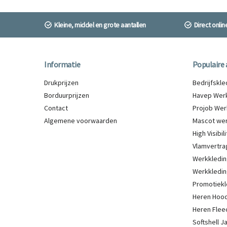
Kleine, middel en grote aantallen
Direct onli
Informatie
Populaire 
Drukprijzen
Bedrijfskl
Borduurprijzen
Havep Werk
Contact
Projob Wer
Algemene voorwaarden
Mascot wer
High Visibi
Vlamvertra
Werkkledin
Werkkledin
Promotiekl
Heren Hood
Heren Flee
Softshell 