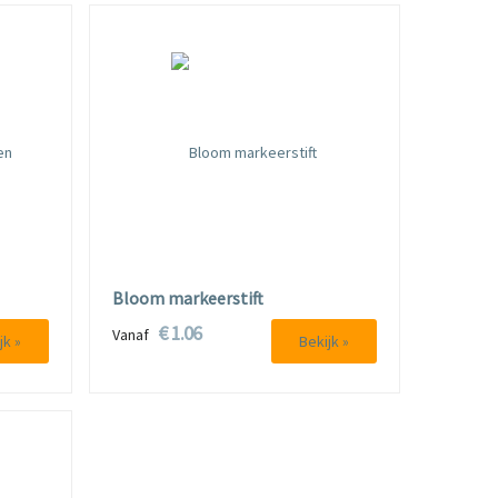
Bloom markeerstift
€ 1.06
Vanaf
jk »
Bekijk »