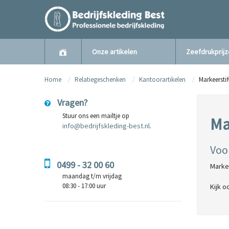
Onze artikelen
Zeefdrukprij
Home
Relatiegeschenken
Kantoorartikelen
Markeerstif
Vragen?
Stuur ons een mailtje op
Ma
info@bedrijfskleding-best.nl
.
Voo
0499 - 32 00 60
Markee
maandag t/m vrijdag
08:30 - 17:00 uur
Kijk o