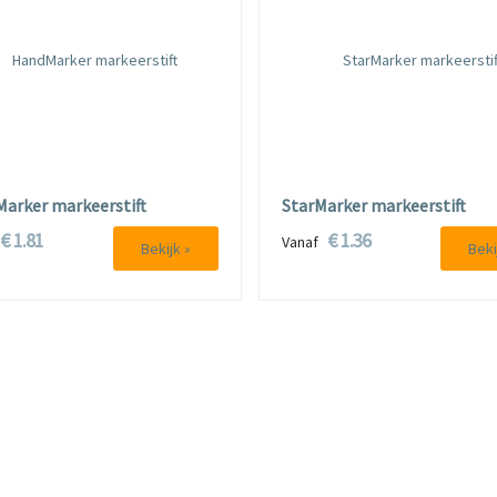
arker markeerstift
StarMarker markeerstift
€ 1.81
€ 1.36
f
Vanaf
Bekijk »
Beki