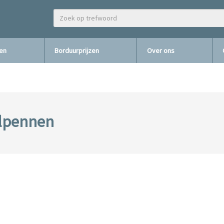
zen
Borduurprijzen
Over ons
lpennen