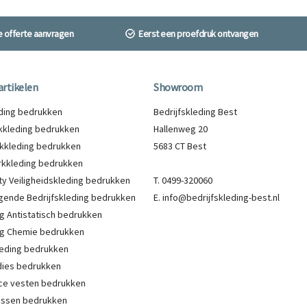
ne offerte aanvragen
Eerst een proefdruk ontvangen
artikelen
Showroom
eding bedrukken
Bedrijfskleding Best
kleding bedrukken
Hallenweg 20
kkleding bedrukken
5683 CT Best
kkleding bedrukken
lity Veiligheidskleding bedrukken
T. 0499-320060
gende Bedrijfskleding bedrukken
E. info@bedrijfskleding-best.nl
g Antistatisch bedrukken
g Chemie bedrukken
eding bedrukken
ies bedrukken
ce vesten bedrukken
Jassen bedrukken