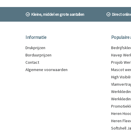
Kleine, middel en grote aantallen
Direct onli
Informatie
Populaire 
Drukprijzen
Bedrijfskl
Borduurprijzen
Havep Werk
Contact
Projob Wer
Algemene voorwaarden
Mascot wer
High Visibi
Vlamvertra
Werkkledin
Werkkledin
Promotiekl
Heren Hood
Heren Flee
Softshell 