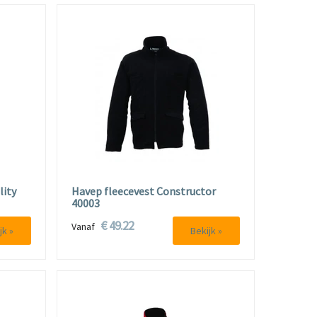
lity
Havep fleecevest Constructor
40003
€ 49.22
Vanaf
jk »
Bekijk »