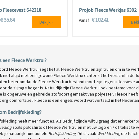
b Fleecevest 642318
Projob Fleece Werkjas 6302
€ 35.64
€ 102.41
f
Vanaf
Bekijk »
Beki
s een Fleece Werktrui?
ord Fleece Werktrui zegt het al. Fleece Werktruien zijn truien om in te we
ijk niet altijd met een gewone Fleece Werktrui echter zit het verschil in de fun
hten beter omdat de Fleece Werktrui bestand moet zijn tegen intensieve 
or de slijtage hoger is. Natuurlijk zijn Fleece Werktrui ook bestemd voor
e is opgeruwe en gebreide stofsoort gemaakt van polyester. Fleece heeft 
 erg comfortabel. Fleece is een engels woord wat vertaald in het Nederland
om Bedrijfskleding?
fskleding heeft meer functies. Als Bedrijf zijnde wilt u graag dat er herken
leding
zoals poloshirts of Fleece Werktruien met uw logo en / of tekst te vo
b je natuurlijk functionele
Bedrijfskleding
. Dit is vaak
Werkkleding
die funct