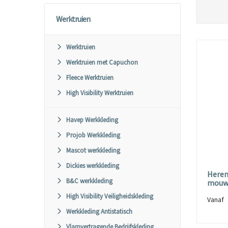
Werktruien
Werktruien
Werktruien met Capuchon
Fleece Werktruien
High Visibility Werktruien
Havep Werkkleding
Projob Werkkleding
Mascot werkkleding
Dickies werkkleding
Heren
B&C werkkleding
mouw
High Visibility Veiligheidskleding
Vana
Werkkleding Antistatisch
Vlamvertragende Bedrijfskleding