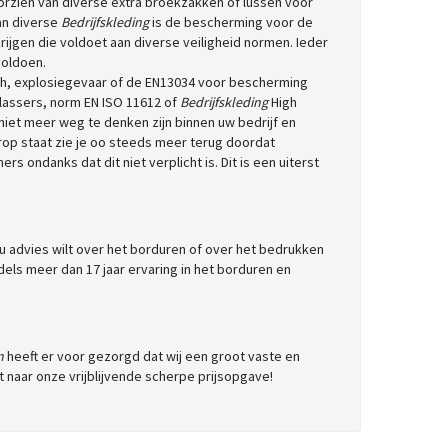
rzien van diverse extra broekzakken of lussen voor
an diverse
Bedrijfskleding
is de bescherming voor de
rijgen die voldoet aan diverse veiligheid normen. Ieder
voldoen.
ch, explosiegevaar of de EN13034 voor bescherming
lassers, norm EN ISO 11612 of
Bedrijfskleding
High
n niet meer weg te denken zijn binnen uw bedrijf en
op staat zie je oo steeds meer terug doordat
s ondanks dat dit niet verplicht is. Dit is een uiterst
n u advies wilt over het borduren of over het bedrukken
els meer dan 17 jaar ervaring in het borduren en
n
heeft er voor gezorgd dat wij een groot vaste en
t naar onze vrijblijvende scherpe prijsopgave!