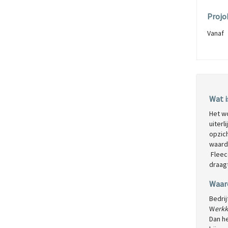
Projo
Vana
Wat i
Het wo
uiterl
opzic
waardo
Fleec
draagt
Waar
Bedrij
W
erkk
Dan he