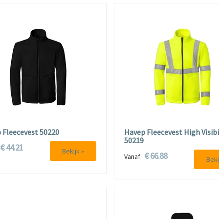
 Fleecevest 50220
Havep Fleecevest High Visibi
50219
€ 44.21
f
Bekijk »
€ 66.88
Vanaf
Beki