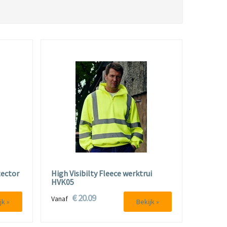
tector
High Visibilty Fleece werktrui
HVK05
€ 20.09
Vanaf
jk »
Bekijk »