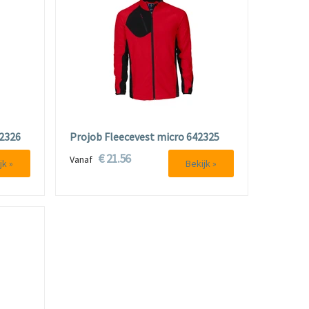
42326
Projob Fleecevest micro 642325
€ 21.56
Vanaf
jk »
Bekijk »