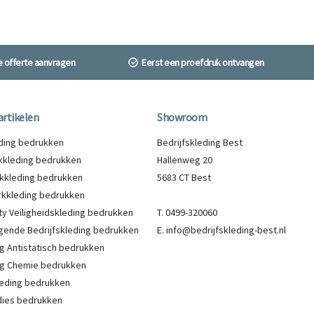
ne offerte aanvragen
Eerst een proefdruk ontvangen
artikelen
Showroom
eding bedrukken
Bedrijfskleding Best
kleding bedrukken
Hallenweg 20
kkleding bedrukken
5683 CT Best
kkleding bedrukken
lity Veiligheidskleding bedrukken
T. 0499-320060
gende Bedrijfskleding bedrukken
E. info@bedrijfskleding-best.nl
g Antistatisch bedrukken
g Chemie bedrukken
eding bedrukken
ies bedrukken