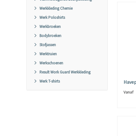
Werkkleding Chemie
Werk Poloshirts
Werkbroeken
Bodybroeken
Stofjassen
Werktruien
Werkschoenen
Result Work Guard Werkkleding
Werk T-shirts
Havep
Vana