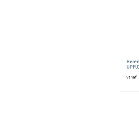
Heren
UPFU
Vana