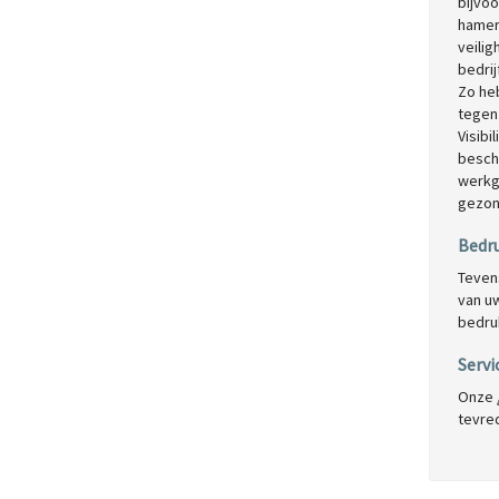
bijvo
hamer
veilig
bedrij
Zo he
tegen
Visibi
besch
werkge
gezon
Bedru
Teven
van uw
bedru
Servi
Onze
tevred