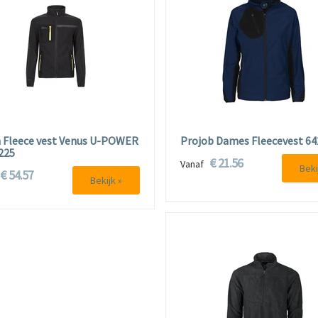
 Fleece vest Venus U-POWER
Projob Dames Fleecevest 6
225
€ 21.56
Vanaf
Beki
€ 54.57
f
Bekijk »