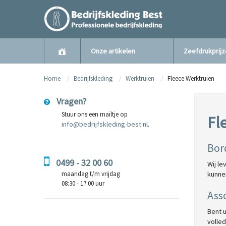
Onze artikelen
Zeefdrukprij
Home
Bedrijfskleding
Werktruien
Fleece Werktruien
Vragen?
Stuur ons een mailtje op
Fl
info@bedrijfskleding-best.nl
.
Bor
0499 - 32 00 60
Wij le
maandag t/m vrijdag
kunn
08:30 - 17:00 uur
Ass
Bent u
volle