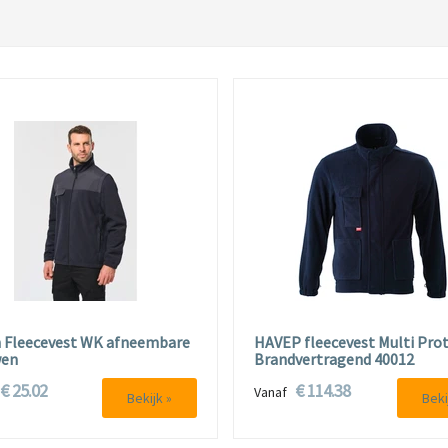
 Fleecevest WK afneembare
HAVEP fleecevest Multi Pro
en
Brandvertragend 40012
€ 25.02
€ 114.38
f
Vanaf
Bekijk »
Beki