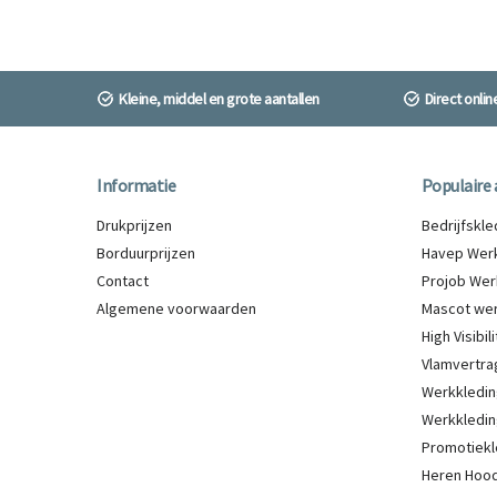
Kleine, middel en grote aantallen
Direct onli
Informatie
Populaire 
Drukprijzen
Bedrijfskl
Borduurprijzen
Havep Werk
Contact
Projob Wer
Algemene voorwaarden
Mascot wer
High Visibi
Vlamvertra
Werkkledin
Werkkledin
Promotiekl
Heren Hood