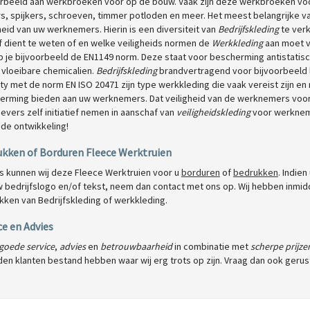
orbeeld aan werkbroeken voor op de bouw. Vaak zijn deze werkbroeken voo
s, spijkers, schroeven, timmer potloden en meer. Het meest belangrijke v
heid van uw werknemers. Hierin is een diversiteit van
Bedrijfskleding
te verk
f dient te weten of en welke veiligheids normen de
Werkkleding
aan moet 
b je bijvoorbeeld de EN1149 norm. Deze staat voor bescherming antistatis
 vloeibare chemicalien.
Bedrijfskleding
brandvertragend voor bijvoorbeeld 
lity met de norm EN ISO 20471 zijn type werkkleding die vaak vereist zijn e
erming bieden aan uw werknemers. Dat veiligheid van de werknemers voor
vers zelf initiatief nemen in aanschaf van
veiligheidskleding
voor werknemer
de ontwikkeling!
kken of Borduren Fleece Werktruien
s kunnen wij deze Fleece Werktruien voor u
borduren
of
bedrukken
. Indie
 bedrijfslogo en/of tekst, neem dan contact met ons op. Wij hebben inmidd
kken van Bedrijfskleding of werkkleding.
ce en Advies
goede service
,
advies
en
betrouwbaarheid
in combinatie met
scherpe prijze
en klanten bestand hebben waar wij erg trots op zijn. Vraag dan ook gerus