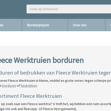
zen
Borduurprijzen
Over ons
eece Werktruien borduren
duren of bedrukken van Fleece Werktruien tegen
veren Fleece Werktruien in kleine, middel en grote series tegen scherpe pri
en
borduren
of
bedrukken
.
ortiment Fleece Werktruien
 op zoek naar een Fleece werktrui? U treft het, wij hebben een ruim assor
dige rits ook wel fleecejas of Fleece Vest genoemd,