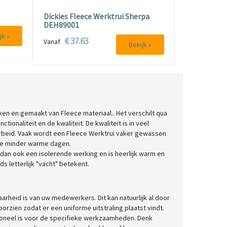
Dickies Fleece Werktrui Sherpa
DEH89001
jk »
€ 37.63
Vanaf
Bekijk »
rken en gemaakt van Fleece materiaal.. Het verschilt qua
ctionaliteit en de kwaliteit. De kwaliteit is in veel
arbeid. Vaak wordt een Fleece Werktrui vaker gewassen
 de minder warme dagen.
dan ook een isolerende werking en is heerlijk warm en
s letterlijk "vacht" betekent.
baarheid is van uw medewerkers. Dit kan natuurlijk al door
orzien zodat er een uniforme uitstraling plaatst vindt.
ioneel is voor de specifieke werkzaamheden. Denk