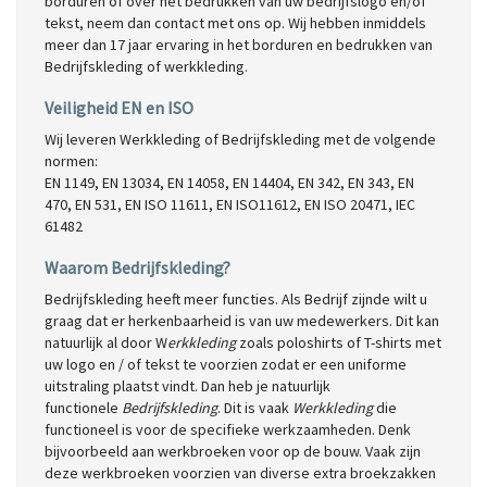
borduren of over het bedrukken van uw bedrijfslogo en/of
tekst, neem dan contact met ons op. Wij hebben inmiddels
meer dan 17 jaar ervaring in het borduren en bedrukken van
Bedrijfskleding of werkkleding.
Veiligheid EN en ISO
Wij leveren Werkkleding of Bedrijfskleding met de volgende
normen:
EN 1149, EN 13034, EN 14058, EN 14404, EN 342, EN 343, EN
470, EN 531, EN ISO 11611, EN ISO11612, EN ISO 20471, IEC
61482
Waarom Bedrijfskleding?
Bedrijfskleding heeft meer functies. Als Bedrijf zijnde wilt u
graag dat er herkenbaarheid is van uw medewerkers. Dit kan
natuurlijk al door W
erkkleding
zoals poloshirts of T-shirts met
uw logo en / of tekst te voorzien zodat er een uniforme
uitstraling plaatst vindt. Dan heb je natuurlijk
functionele
Bedrijfskleding
. Dit is vaak
Werkkleding
die
functioneel is voor de specifieke werkzaamheden. Denk
bijvoorbeeld aan werkbroeken voor op de bouw. Vaak zijn
deze werkbroeken voorzien van diverse extra broekzakken