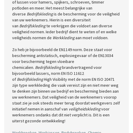
of lussen voor hamers, spijkers, schroeven, timmer
potloden en meer. Het meest belangrijke van
diverse
Bedrijfskleding
is de bescherming voor de veiligheid
van uw werknemers. Hierin is een diversiteit
van
Bedrijfskleding
te verkrijgen die voldoet aan diverse
veiligheid normen. Ieder bedrijf dient te weten of en welke
veiligheids normen de
Werkkleding
aan moet voldoen.
Zo heb je bijvoorbeeld de EN1149 norm. Deze staat voor
bescherming antistatisch, explosiegevaar of de EN13034
voor bescherming tegen vloeibare
chemicalien.
Bedrijfskleding
brandvertragend voor
bijvoorbeeld lassers, norm EN ISO 11612
of
Bedrijfskleding
High Visibility met de norm EN ISO 20471
zijn type werkkleding die vaak vereist zijn en niet meer weg
te denken zijn binnen uw bedrijf en bescherming bieden aan
uw werknemers. Dat veiligheid van de werknemers voorop
staat zie je ook steeds meer terug doordat werkgevers zelf
initiatief nemen in aanschaf van
veiligheidskleding
voor
werknemers ondanks dat dit niet verplicht is. Dit is een
uiterst gezonde ontwikkeling!
Werkbroeken
,
Werkjassen
,
Bodybroeken
,
Chemie