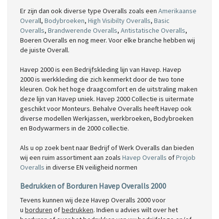
Er zijn dan ook diverse type Overalls zoals een
Amerikaanse
Overal
l,
Bodybroeken
,
High Visibilty Overalls
,
Basic
Overalls
,
Brandwerende Overalls
,
Antistatische Overalls
,
Boeren Overalls en nog meer. Voor elke branche hebben wij
de juiste Overall.
Havep 2000 is een Bedrijfskleding lijn van Havep. Havep
2000 is werkkleding die zich kenmerkt door de two tone
kleuren. Ook het hoge draagcomfort en de uitstraling maken
deze lijn van Havep uniek. Havep 2000 Collectie is uitermate
geschikt voor Monteurs. Behalve Overalls heeft Havep ook
diverse modellen Werkjassen, werkbroeken, Bodybroeken
en Bodywarmers in de 2000 collectie.
Als u op zoek bent naar Bedrijf of Werk Overalls dan bieden
wij een ruim assortiment aan zoals
Havep Overalls
of
Projob
Overalls
in diverse EN veiligheid normen
Bedrukken of Borduren Havep Overalls 2000
Tevens kunnen wij deze Havep Overalls 2000 voor
u
borduren
of
bedrukken
. Indien u advies wilt over het