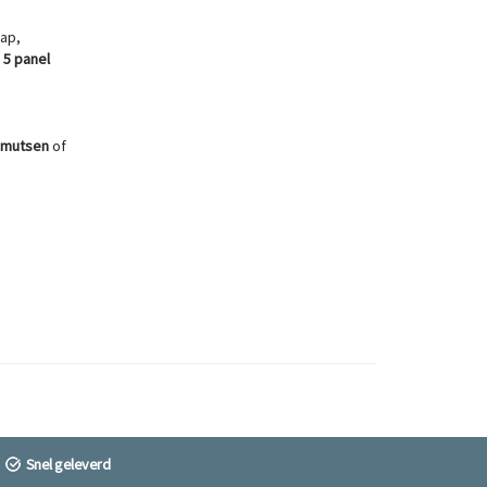
cap,
.
5 panel
emutsen
of
Snel geleverd