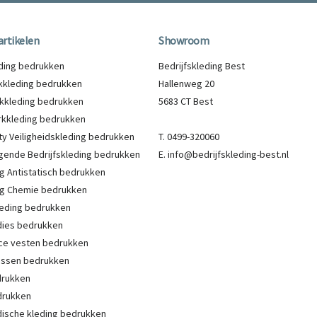
artikelen
Showroom
eding bedrukken
Bedrijfskleding Best
kleding bedrukken
Hallenweg 20
kkleding bedrukken
5683 CT Best
kkleding bedrukken
lity Veiligheidskleding bedrukken
T. 0499-320060
gende Bedrijfskleding bedrukken
E. info@bedrijfskleding-best.nl
g Antistatisch bedrukken
g Chemie bedrukken
eding bedrukken
ies bedrukken
ce vesten bedrukken
Jassen bedrukken
drukken
drukken
ische kleding bedrukken