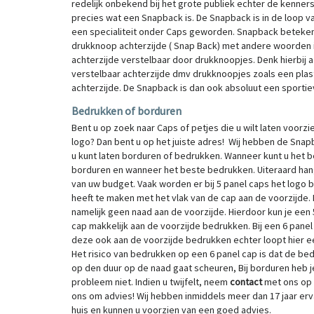
redelijk onbekend bij het grote publiek echter de kenner
precies wat een Snapback is. De Snapback is in de loop va
een specialiteit onder Caps geworden. Snapback betekent 
drukknoop achterzijde ( Snap Back) met andere woorden 
achterzijde verstelbaar door drukknoopjes. Denk hierbij 
verstelbaar achterzijde dmv drukknoopjes zoals een plasti
achterzijde. De Snapback is dan ook absoluut een sporti
Bedrukken of borduren
Bent u op zoek naar Caps of petjes die u wilt laten voorzi
logo? Dan bent u op het juiste adres! Wij hebben de Snap
u kunt laten borduren of bedrukken. Wanneer kunt u het 
borduren en wanneer het beste bedrukken. Uiteraard hang
van uw budget. Vaak worden er bij 5 panel caps het logo b
heeft te maken met het vlak van de cap aan de voorzijde. 
namelijk geen naad aan de voorzijde. Hierdoor kun je een 
cap makkelijk aan de voorzijde bedrukken. Bij een 6 panel
deze ook aan de voorzijde bedrukken echter loopt hier e
Het risico van bedrukken op een 6 panel cap is dat de be
op den duur op de naad gaat scheuren, Bij borduren heb je
probleem niet. Indien u twijfelt, neem
contact
met ons op 
ons om advies! Wij hebben inmiddels meer dan 17 jaar erva
huis en kunnen u voorzien van een goed advies.