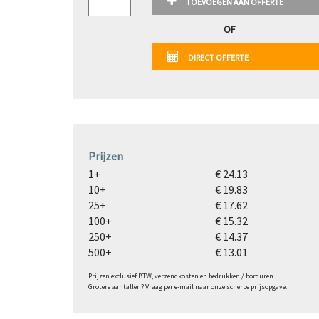
TOEVOEGEN AAN OFFERTE
OF
DIRECT OFFERTE
Prijzen
1+
€ 24.13
10+
€ 19.83
25+
€ 17.62
100+
€ 15.32
250+
€ 14.37
500+
€ 13.01
Prijzen exclusief BTW, verzendkosten en bedrukken / borduren
Grotere aantallen? Vraag per e-mail naar onze scherpe prijsopgave.