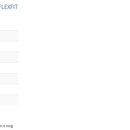
FLEXFIT
 is nog