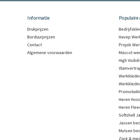
Informatie
Populaire 
Drukprijzen
Bedrijfskl
Borduurprijzen
Havep Werk
Contact
Projob Wer
Algemene voorwaarden
Mascot wer
High Visibi
Vlamvertra
Werkkledin
Werkkledin
Promotiekl
Heren Hood
Heren Flee
Softshell 
Jassen be
Mutsen be
Zorg & med