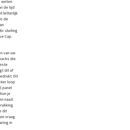
s weten
n de tijd
letterlijk
is de
aan
c sluiting
eve Cap.
en van uw
backs die
beste
t dit af
edrukt. Dit
Hier loop
5 panel
 kun je
en naad.
drukking
 dit
en vraag
ring in