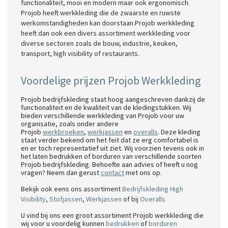
functionaliteit, mooi en modern maar ook ergonomisch.
Projob heeft werkkleding die de zwaarste en ruwste
werkomstandigheden kan doorstaan.Projob werkkleding
heeft dan ook een divers assortiment werkkleding voor
diverse sectoren zoals de bouw, industrie, keuken,
transport, high visibility of restaurants.
Voordelige prijzen Projob Werkkleding
Projob bedrijfskleding staat hoog aangeschreven dankzij de
functionaliteit en de kwaliteit van de kledingstukken. Wij
bieden verschillende werkkleding van Projob voor uw
organisatie, zoals onder andere
Projob
werkbroeken
,
werkjassen
en
overalls
. Deze kleding
staat verder bekend om het feit dat ze erg comfortabel is
en er toch representatief uit ziet. Wij voorzien tevens ook in
het laten bedrukken of borduren van verschillende soorten
Projob bedrijfskleding. Behoefte aan advies of heeft u nog
vragen? Neem dan gerust
contact
met ons op.
Bekijk ook eens ons assortiment
Bedrijfskleding High
Visibility
,
Stofjassen
,
Werkjassen
of bij
Overalls
U vind bij ons een groot assortiment Projob werkkleding die
wij voor u voordelig kunnen
bedrukken
of
borduren