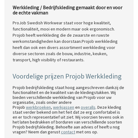
Werkkleding / Bedrijfskleding gemaakt door en voor
de echte vakman
ProJob Swedish Workwear staat voor hoge kwaliteit,
functionaliteit, mooi en modern maar ook ergonomisch.
Projob heeft werkkleding die de zwaarste en ruwste
werkomstandigheden kan doorstaan.Projob werkkleding
heeft dan ook een divers assortiment werkkleding voor
diverse sectoren zoals de bouw, industrie, keuken,
transport, high visibility of restaurants.
Voordelige prijzen Projob Werkkleding
Projob bedrijfskleding staat hoog aangeschreven dankzij de
functionaliteit en de kwaliteit van de kledingstukken. Wij
bieden verschillende werkkleding van Projob voor uw
organisatie, zoals onder andere
Projob
werkbroeken
,
werkjassen
en
overalls
. Deze kleding
staat verder bekend om het feit dat ze erg comfortabel is
en er toch representatief uit ziet. Wij voorzien tevens ook in
het laten bedrukken of borduren van verschillende soorten
Projob bedrijfskleding. Behoefte aan advies of heeft u nog
vragen? Neem dan gerust
contact
met ons op.