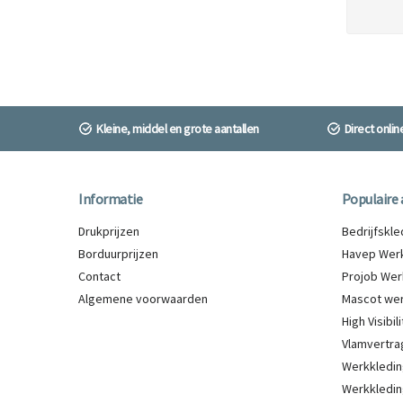
Kleine, middel en grote aantallen
Direct onli
Informatie
Populaire 
Drukprijzen
Bedrijfskl
Borduurprijzen
Havep Werk
Contact
Projob Wer
Algemene voorwaarden
Mascot wer
High Visibi
Vlamvertra
Werkkledin
Werkkledin