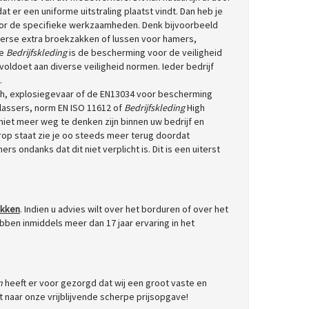
at er een uniforme uitstraling plaatst vindt. Dan heb je
voor de specifieke werkzaamheden. Denk bijvoorbeeld
erse extra broekzakken of lussen voor hamers,
se
Bedrijfskleding
is de bescherming voor de veiligheid
 voldoet aan diverse veiligheid normen. Ieder bedrijf
.
ch, explosiegevaar of de EN13034 voor bescherming
lassers, norm EN ISO 11612 of
Bedrijfskleding
High
n niet meer weg te denken zijn binnen uw bedrijf en
op staat zie je oo steeds meer terug doordat
s ondanks dat dit niet verplicht is. Dit is een uiterst
ukken
. Indien u advies wilt over het borduren of over het
ben inmiddels meer dan 17 jaar ervaring in het
n
heeft er voor gezorgd dat wij een groot vaste en
t naar onze vrijblijvende scherpe prijsopgave!