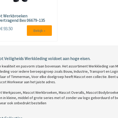
t Werkbroeken
ertragend Bex 06679-135
€ 93.50
f
Bekijk »
t Veiligheids Werkkleding
voldoet aan hoge eisen.
 kwaliteit en pasvorm staan bovenaan. Het assortiment Werkkleding van Ma
leding voor iedere beroepsgroep zoals Bouw, Industrie, Transport en Logi
aar of Timmerman, Voor elke doelgroep heeft Mascot een collectie. Bent u 
scot Workwear aan het juiste adres.
t Werkjassen, Mascot Werkbroeken, Mascot Overalls, Mascot Bodybroeke
n in kleine, middel of grote series met of zonder uw logo geborduurd of b
ear ook onbedrukt bestellen