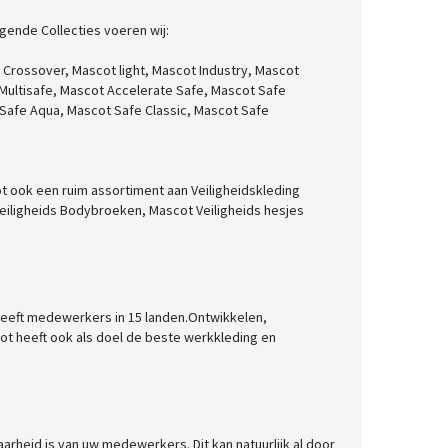
lgende Collecties voeren wij:
 Crossover,
Mascot light,
Mascot Industry,
Mascot
Multisafe,
Mascot Accelerate Safe,
Mascot Safe
Safe Aqua,
Mascot Safe Classic,
Mascot Safe
t ook een ruim assortiment aan Veiligheidskleding
eiligheids Bodybroeken,
Mascot Veiligheids hesjes
heeft medewerkers in 15 landen.Ontwikkelen,
t heeft ook als doel de beste werkkleding en
baarheid is van uw medewerkers. Dit kan natuurlijk al door