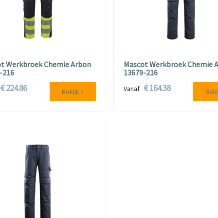
t Werkbroek Chemie Arbon
Mascot Werkbroek Chemie A
-216
13679-216
€ 224.86
€ 164.38
f
Vanaf
Bekijk »
Beki