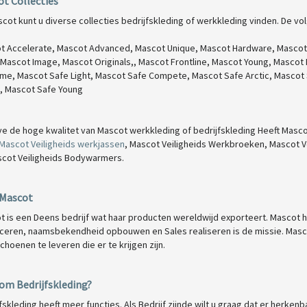
t Collecties
scot kunt u diverse collecties bedrijfskleding of werkkleding vinden. De vo
t Accelerate,
Mascot Advanced,
Mascot Unique,
Mascot Hardware,
Mascot
Mascot Image,
Mascot Originals,,
Mascot Frontline,
Mascot Young,
Mascot 
eme,
Mascot Safe Light,
Mascot Safe Compete,
Mascot Safe Arctic,
Mascot 
,
Mascot Safe Young
e de hoge kwalitet van Mascot werkkleding of bedrijfskleding Heeft Masco
Mascot Veiligheids werkjassen
,
Mascot Veiligheids Werkbroeken,
Mascot V
cot Veiligheids Bodywarmers.
 Mascot
t is een Deens bedrijf wat haar producten wereldwijd exporteert. Mascot 
ceren, naamsbekendheid opbouwen en Sales realiseren is de missie. Masco
hoenen te leveren die er te krijgen zijn.
om Bedrijfskleding?
fskleding heeft meer functies. Als Bedrijf zijnde wilt u graag dat er herken