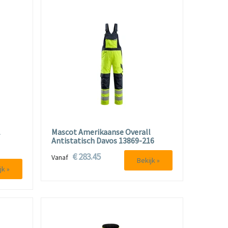
l
Mascot Amerikaanse Overall
Antistatisch Davos 13869-216
€ 283.45
Vanaf
Bekijk »
jk »