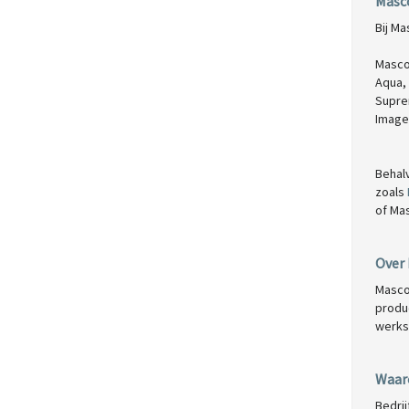
Masco
Bij Ma
Masco
Aqua,
Supr
Image
Behalv
zoals
of
Mas
Over
Masco
produ
werksc
Waar
Bedrij