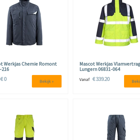
t Werkjas Chemie Romont
Mascot Werkjas Vlamvertra
-216
Lungern 06831-064
€ 0
€ 339.20
f
Vanaf
Bekijk »
Beki