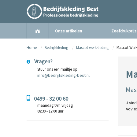
Onze artikelen
Zeefdrukprij
Home
Bedrijfskleding
Mascot werkkleding
Mascot Werk
Vragen?
Stuur ons een mailtje op
Ma
info@bedrijfskleding-best.nl
.
Mas
0499 - 32 00 60
U vin
maandag t/m vrijdag
Advie
08:30 - 17:00 uur