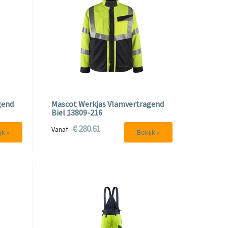
gend
Mascot Werkjas Vlamvertragend
Biel 13809-216
€ 280.61
Vanaf
jk »
Bekijk »