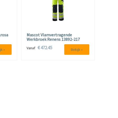
rosa
Mascot Vlamvertragende
Werkbroek Renens 13892-217
€ 472.45
Vanaf
jk »
Bekijk »