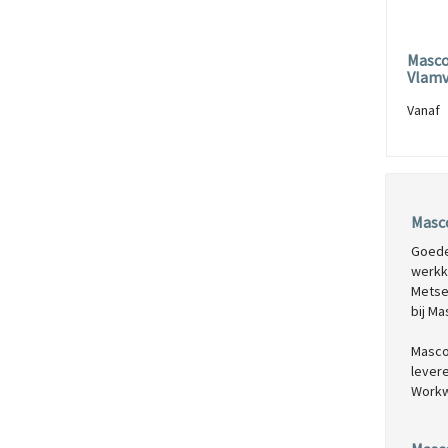
Masco
Vlamv
Vana
Masco
Goede
werkk
Metsel
bij Ma
Masco
levere
Workw