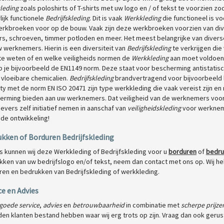
leding
zoals poloshirts of T-shirts met uw logo en / of tekst te voorzien zod
lijk functionele
Bedrijfskleding
. Dit is vaak
Werkkleding
die functioneel is 
erkbroeken voor op de bouw. Vaak zijn deze werkbroeken voorzien van div
ers, schroeven, timmer potloden en meer. Het meest belangrijke van diver
 werknemers. Hierin is een diversiteit van
Bedrijfskleding
te verkrijgen die
 te weten of en welke veiligheids normen de
Werkkleding
aan moet voldoen
b je bijvoorbeeld de EN1149 norm. Deze staat voor bescherming antistatis
 vloeibare chemicalien.
Bedrijfskleding
brandvertragend voor bijvoorbeeld 
lity met de norm EN ISO 20471 zijn type werkkleding die vaak vereist zijn e
erming bieden aan uw werknemers. Dat veiligheid van de werknemers voor
vers zelf initiatief nemen in aanschaf van
veiligheidskleding
voor werknemer
de ontwikkeling!
kken of Borduren Bedrijfskleding
s kunnen wij deze Werkkleding of Bedrijfskleding voor u
borduren
of
bedr
ken van uw bedrijfslogo en/of tekst, neem dan contact met ons op. Wij heb
ren en bedrukken van Bedrijfskleding of werkkleding.
ce en Advies
goede service
,
advies
en
betrouwbaarheid
in combinatie met
scherpe prijze
en klanten bestand hebben waar wij erg trots op zijn. Vraag dan ook gerus