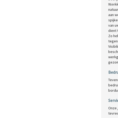
W
erkk
natuur
aan w
spijk
van uw
dient
Zo he
tegen
Visibi
besch
werkge
gezon
Bedru
Teven
bedruk
bordu
Servi
Onze
tevred