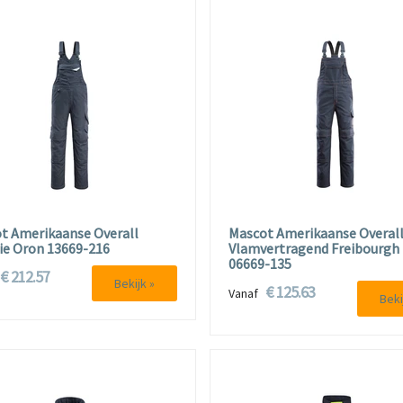
t Amerikaanse Overall
Mascot Amerikaanse Overal
e Oron 13669-216
Vlamvertragend Freibourgh
06669-135
€ 212.57
f
Bekijk »
€ 125.63
Vanaf
Beki