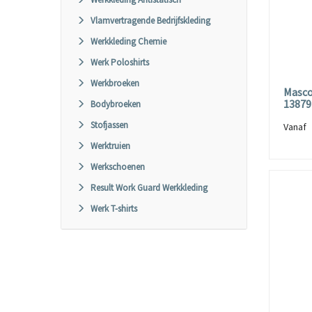
Vlamvertragende Bedrijfskleding
Werkkleding Chemie
Werk Poloshirts
Werkbroeken
Masco
13879
Bodybroeken
Stofjassen
Vana
Werktruien
Werkschoenen
Result Work Guard Werkkleding
Werk T-shirts