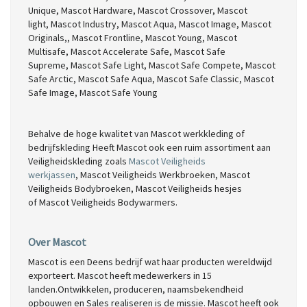
Unique,
Mascot Hardware,
Mascot Crossover,
Mascot
light,
Mascot Industry,
Mascot Aqua,
Mascot Image,
Mascot
Originals,,
Mascot Frontline,
Mascot Young,
Mascot
Multisafe,
Mascot Accelerate Safe,
Mascot Safe
Supreme,
Mascot Safe Light,
Mascot Safe Compete,
Mascot
Safe Arctic,
Mascot Safe Aqua,
Mascot Safe Classic,
Mascot
Safe Image,
Mascot Safe Young
Behalve de hoge kwalitet van Mascot werkkleding of
bedrijfskleding Heeft Mascot ook een ruim assortiment aan
Veiligheidskleding zoals
Mascot Veiligheids
werkjassen
,
Mascot Veiligheids Werkbroeken,
Mascot
Veiligheids Bodybroeken,
Mascot Veiligheids hesjes
of
Mascot Veiligheids Bodywarmers.
Over Mascot
Mascot is een Deens bedrijf wat haar producten wereldwijd
exporteert. Mascot heeft medewerkers in 15
landen.Ontwikkelen, produceren, naamsbekendheid
opbouwen en Sales realiseren is de missie. Mascot heeft ook