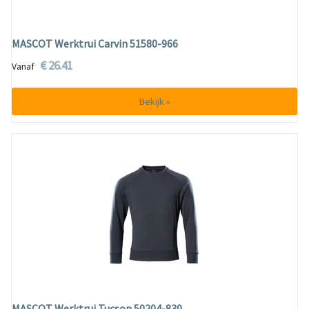
MASCOT Werktrui Carvin 51580-966
€ 26.41
Vanaf
Bekijk »
MASCOT Werktrui Tucson 50204-830