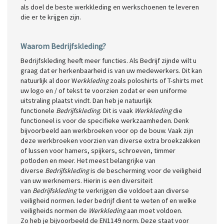
als doel de beste werkkleding en werkschoenen te leveren
die er te krijgen zijn.
Waarom Bedrijfskleding?
Bedrijfskleding heeft meer functies. Als Bedrijf zijnde wilt u
graag dat er herkenbaarheid is van uw medewerkers. Dit kan
natuurlijk al door W
erkkleding
zoals poloshirts of T-shirts met
uw logo en / of tekst te voorzien zodat er een uniforme
uitstraling plaatst vindt. Dan heb je natuurlijk
functionele
Bedrijfskleding
. Dit is vaak
Werkkleding
die
functioneel is voor de specifieke werkzaamheden. Denk
bijvoorbeeld aan werkbroeken voor op de bouw. Vaak zijn
deze werkbroeken voorzien van diverse extra broekzakken
of lussen voor hamers, spijkers, schroeven, timmer
potloden en meer. Het meest belangrijke van
diverse
Bedrijfskleding
is de bescherming voor de veiligheid
van uw werknemers. Hierin is een diversiteit
van
Bedrijfskleding
te verkrijgen die voldoet aan diverse
veiligheid normen. Ieder bedrijf dient te weten of en welke
veiligheids normen de
Werkkleding
aan moet voldoen.
Zo heb je bijvoorbeeld de EN1149 norm. Deze staat voor