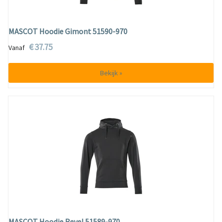
MASCOT Hoodie Gimont 51590-970
€ 37.75
Vanaf
Bekijk »
MASCOT Hoodie Revel 51589-970