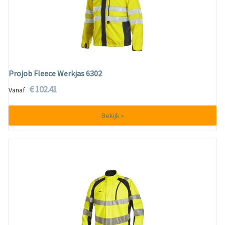
Projob Fleece Werkjas 6302
€ 102.41
Vanaf
Bekijk »