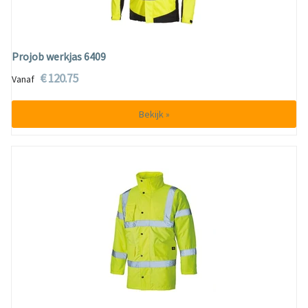
Projob werkjas 6409
€ 120.75
Vanaf
Bekijk »