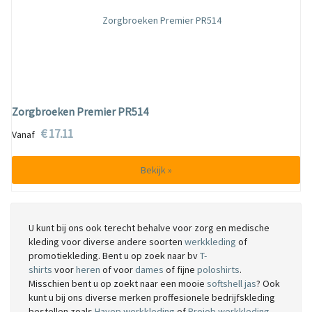
Zorgbroeken Premier PR514
€ 17.11
Vanaf
Bekijk »
U kunt bij ons ook terecht behalve voor zorg en medische
kleding voor diverse andere soorten
werkkleding
of
promotiekleding. Bent u op zoek naar bv
T-
shirts
voor
heren
of voor
dames
of fijne
poloshirts
.
Misschien bent u op zoekt naar een mooie
softshell jas
? Ook
kunt u bij ons diverse merken proffesionele bedrijfskleding
bestellen zoals
Havep werkkleding
of
Projob werkkleding
.