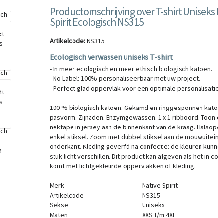
Productomschrijving over T-shirt Uniseks 
Spirit Ecologisch NS315
Artikelcode:
NS315
Ecologisch verwassen uniseks T-shirt
- In meer ecologisch en meer ethisch biologisch katoen.
- No Label: 100% personaliseerbaar met uw project.
- Perfect glad oppervlak voor een optimale personalisatie
100 % biologisch katoen. Gekamd en ringgesponnen katoe
pasvorm. Zijnaden. Enzymgewassen. 1 x 1 ribboord. Toon
nektape in jersey aan de binnenkant van de kraag. Halso
enkel stiksel. Zoom met dubbel stiksel aan de mouwuitei
onderkant. Kleding geverfd na confectie: de kleuren kunn
stuk licht verschillen. Dit product kan afgeven als het in c
komt met lichtgekleurde oppervlakken of kleding.
Merk
Native Spirit
Artikelcode
NS315
Sekse
Uniseks
Maten
XXS
t/m
4XL