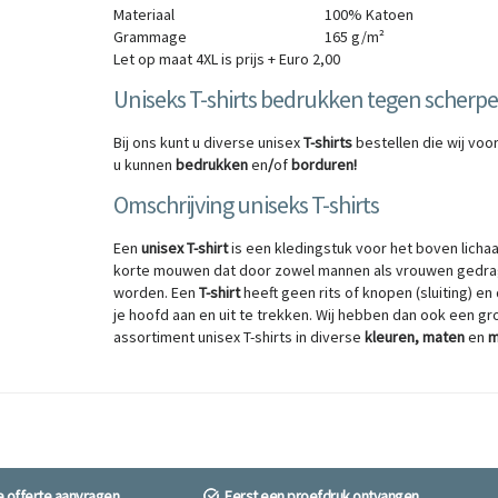
Materiaal
100% Katoen
Grammage
165 g/m²
Let op maat 4XL is prijs + Euro 2,00
Uniseks T-shirts bedrukken tegen scherpe
Bij ons kunt u diverse unisex
T-shirts
bestellen die wij voo
u kunnen
bedrukken
en
/
of
borduren
!
Omschrijving uniseks T-shirts
Een
unisex T-shirt
is een kledingstuk voor het boven lich
korte mouwen dat door zowel mannen als vrouwen gedra
worden. Een
T-shirt
heeft geen rits of knopen (sluiting) en
je hoofd aan en uit te trekken. Wij hebben dan ook een gr
assortiment unisex T-shirts in diverse
kleuren, maten
en
m
ne offerte aanvragen
Eerst een proefdruk ontvangen