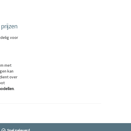
 prijzen
rdelig voor
aam met
gen kan
 dient over
oot
odellen
.
Snel geleverd