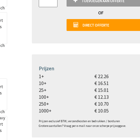
TOEVOEGEN AAN OFFERTE
OF
DIRECT OFFERTE
Prijzen
1+
€ 22.26
10+
€ 16.51
25+
€ 15.01
100+
€ 12.13
250+
€ 10.70
1000+
€ 10.05
Prijzen exclusief BTW, verzendkosten en bedrukken / borduren
Grotere aantallen? Vraag per e-mail naar onze scherpe prijsopgave.