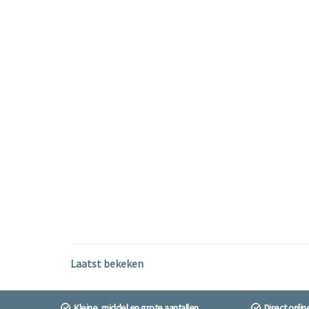
Laatst bekeken
Kleine, middel en grote aantallen
Direct onli