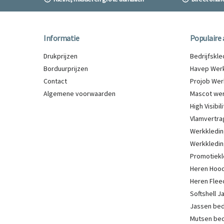
Informatie
Populaire 
Drukprijzen
Bedrijfskl
Borduurprijzen
Havep Werk
Contact
Projob Wer
Algemene voorwaarden
Mascot wer
High Visibi
Vlamvertra
Werkkledin
Werkkledin
Promotiekl
Heren Hood
Heren Flee
Softshell 
Jassen be
Mutsen be