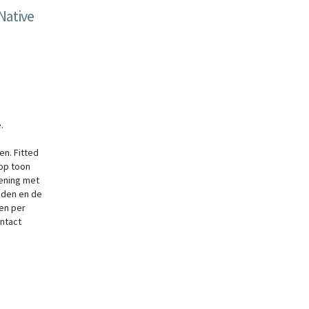
Native
.
n. Fitted
 op toon
pening met
nden en de
en per
ontact