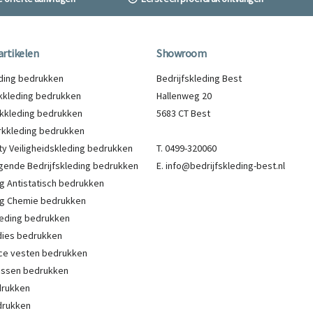
artikelen
Showroom
eding bedrukken
Bedrijfskleding Best
kleding bedrukken
Hallenweg 20
kkleding bedrukken
5683 CT Best
kkleding bedrukken
lity Veiligheidskleding bedrukken
T. 0499-320060
gende Bedrijfskleding bedrukken
E. info@bedrijfskleding-best.nl
g Antistatisch bedrukken
g Chemie bedrukken
eding bedrukken
ies bedrukken
ce vesten bedrukken
Jassen bedrukken
drukken
drukken