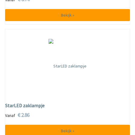
Bekijk »
StarLED zaklampje
€ 2.86
Vanaf
Bekijk »