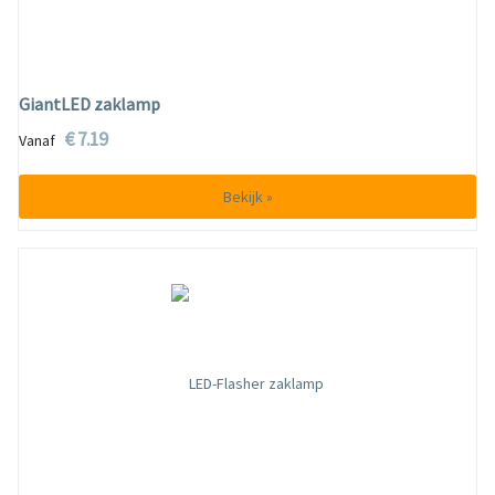
GiantLED zaklamp
€ 7.19
Vanaf
Bekijk »