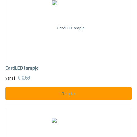
CardLED lampje
€ 0.69
Vanaf
Bekijk »