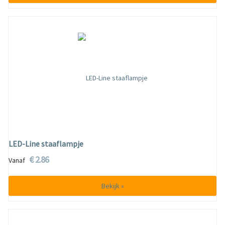
LED-Line staaflampje
€ 2.86
Vanaf
Bekijk »