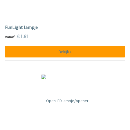
FunLight lampje
€ 1.61
Vanaf
Bekijk »