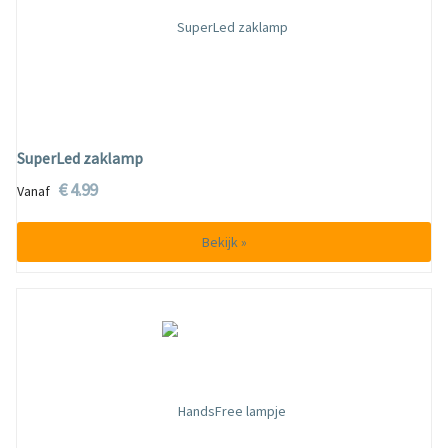
SuperLed zaklamp
€ 4.99
Vanaf
Bekijk »