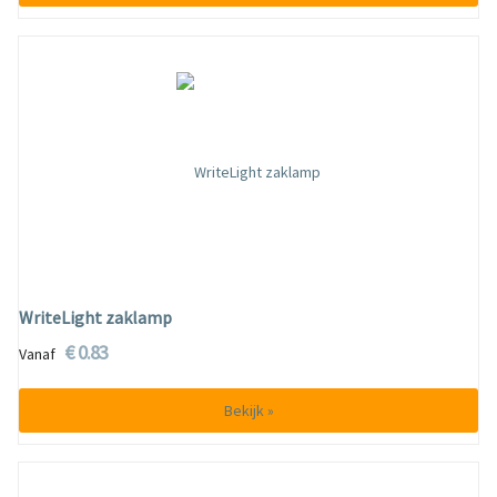
WriteLight zaklamp
€ 0.83
Vanaf
Bekijk »