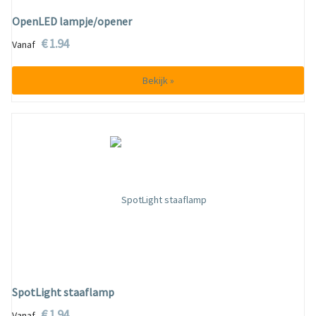
OpenLED lampje/opener
€ 1.94
Vanaf
Bekijk »
SpotLight staaflamp
€ 1.94
Vanaf