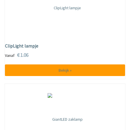
ClipLight lampje
€ 1.06
Vanaf
Bekijk »