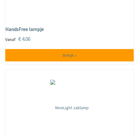
HandsFree lampje
€ 4.06
Vanaf
Bekijk »