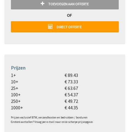
TOEVOEGEN AAN OFFERTE
OF
DIRECT OFFERTE
Prijzen
1+
€ 89.43
10+
€ 73.33
25+
€ 63.67
100+
€ 54.37
250+
€ 49.72
1000+
€ 44.35
Prijzen exclusief BTW, verzendkosten en bedrukken / borduren
Grotere aantallen? Vraag per e-mail naar onze scherpe prijsopgave.