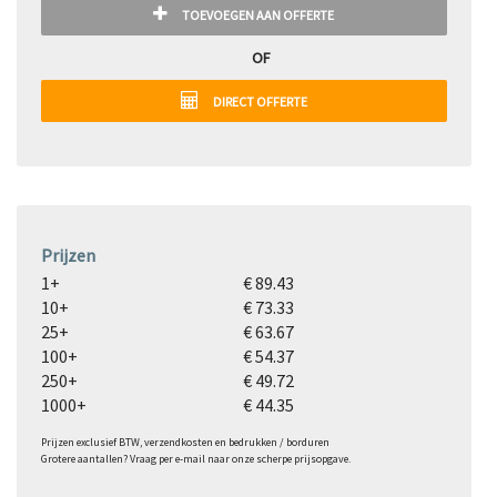
TOEVOEGEN AAN OFFERTE
OF
DIRECT OFFERTE
Prijzen
1+
€ 89.43
10+
€ 73.33
25+
€ 63.67
100+
€ 54.37
250+
€ 49.72
1000+
€ 44.35
Prijzen exclusief BTW, verzendkosten en bedrukken / borduren
Grotere aantallen? Vraag per e-mail naar onze scherpe prijsopgave.