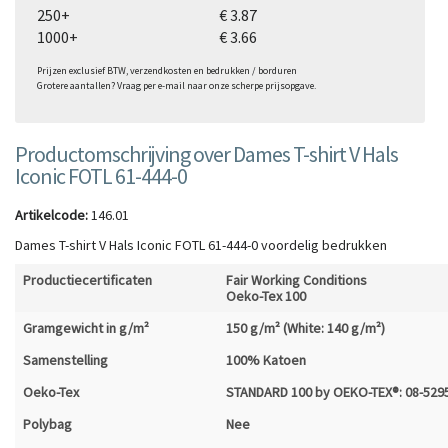
250+
€ 3.87
1000+
€ 3.66
Prijzen exclusief BTW, verzendkosten en bedrukken / borduren
Grotere aantallen? Vraag per e-mail naar onze scherpe prijsopgave.
Productomschrijving over Dames T-shirt V Hals
Iconic FOTL 61-444-0
Artikelcode:
146.01
Dames T-shirt V Hals Iconic FOTL 61-444-0 voordelig bedrukken
Productiecertificaten
Fair Working Conditions
Oeko-Tex 100
Gramgewicht in g/m²
150 g/m² (White: 140 g/m²)
Samenstelling
100% Katoen
Oeko-Tex
STANDARD 100 by OEKO-TEX®: 08-5295
Polybag
Nee