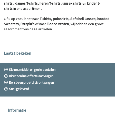
shirts
,
dames
T-shirts
,
heren
T-shirts
,
unisex
shirts
en
kinder
t-
shirts
in ons assortiment
Of u op zoek bent naar
T-shirts
,
poloshirts
,
Softshell Jassen
,
hooded
Sweaters
,
Paraplu's
of naar
Fleece vesten
, wij hebben een groot
assortiment van deze artikelen.
Laatst bekeken
Kleine, middel en grote aantallen
Direct online offerte aanvragen
Eerst een proefdruk ontvangen
Snel geleverd
Informatie