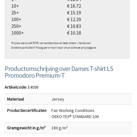
10+
€ 16.72
25+
€ 15.19
100+
€ 12.29
250+
€ 10.83
1000+
€ 10.18
Prijzen exclusief BTW, verzendkosten en bedrukken / borduren
Grotere aantallen? Vraag per e-mail naar onze scherpe prijsopgave.
Productomschrijving over Dames T-shirt LS
Promodoro Premium-T
Artikelcode:
E4098
Materiaal
Jersey
Productiecertificaten
Fair Working Conditions
OEKO-TEX® STANDARD 100
Gramgewicht in g/m²
180 g/m²