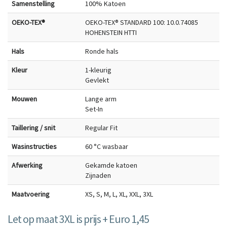
Samenstelling
100% Katoen
OEKO-TEX®
OEKO-TEX® STANDARD 100: 10.0.74085
HOHENSTEIN HTTI
Hals
Ronde hals
Kleur
1-kleurig
Gevlekt
Mouwen
Lange arm
Set-In
Taillering / snit
Regular Fit
Wasinstructies
60 °C wasbaar
Afwerking
Gekamde katoen
Zijnaden
Maatvoering
XS, S, M, L, XL, XXL, 3XL
Let op maat 3XL is prijs + Euro 1,45