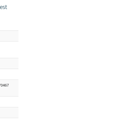
est
70467