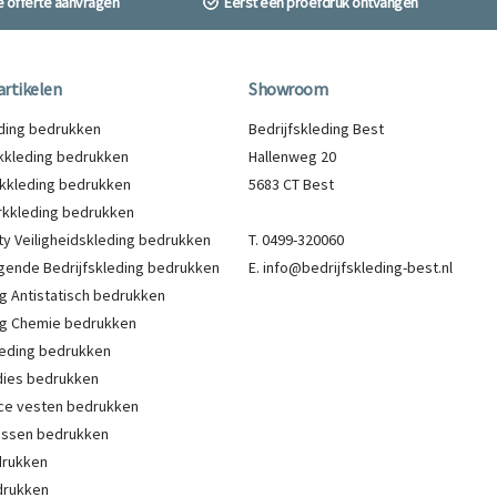
ne offerte aanvragen
Eerst een proefdruk ontvangen
artikelen
Showroom
eding bedrukken
Bedrijfskleding Best
kleding bedrukken
Hallenweg 20
kkleding bedrukken
5683 CT Best
kkleding bedrukken
lity Veiligheidskleding bedrukken
T. 0499-320060
gende Bedrijfskleding bedrukken
E. info@bedrijfskleding-best.nl
g Antistatisch bedrukken
g Chemie bedrukken
eding bedrukken
ies bedrukken
ce vesten bedrukken
Jassen bedrukken
drukken
drukken