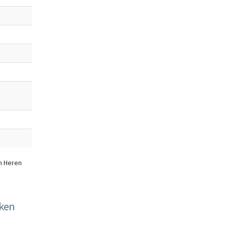
n Heren
kken