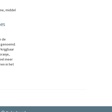
ine, middel
mes
n de
n genoemd.
rkrijgbaar
oranje,
 veel meer
en in het