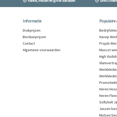
Kleine, middel en grote aantallen
Direct onli
Informatie
Populaire 
Drukprijzen
Bedrijfskl
Borduurprijzen
Havep Werk
Contact
Projob Wer
Algemene voorwaarden
Mascot wer
High Visibi
Vlamvertra
Werkkledin
Werkkledin
Promotiekl
Heren Hood
Heren Flee
Softshell 
Jassen be
Mutsen be