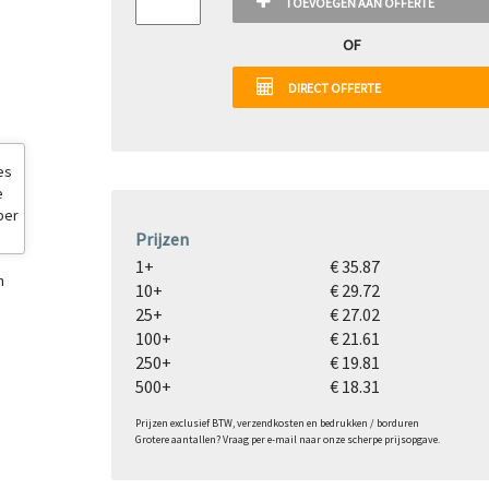
TOEVOEGEN AAN OFFERTE
OF
DIRECT OFFERTE
Prijzen
1+
€ 35.87
10+
€ 29.72
25+
€ 27.02
100+
€ 21.61
250+
€ 19.81
500+
€ 18.31
Prijzen exclusief BTW, verzendkosten en bedrukken / borduren
Grotere aantallen? Vraag per e-mail naar onze scherpe prijsopgave.