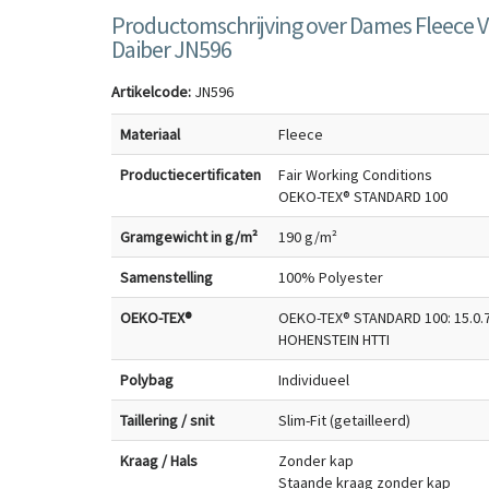
Productomschrijving over Dames Fleece V
Daiber JN596
Artikelcode:
JN596
Materiaal
Fleece
Productiecertificaten
Fair Working Conditions
OEKO-TEX® STANDARD 100
Gramgewicht in g/m²
190 g/m²
Samenstelling
100% Polyester
OEKO-TEX®
OEKO-TEX® STANDARD 100: 15.0.
HOHENSTEIN HTTI
Polybag
Individueel
Taillering / snit
Slim-Fit (getailleerd)
Kraag / Hals
Zonder kap
Staande kraag zonder kap