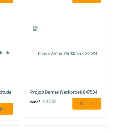
itude
Projob Dames Werkbroek 647504
€ 42.32
Vanaf
Bekijk »
jk »