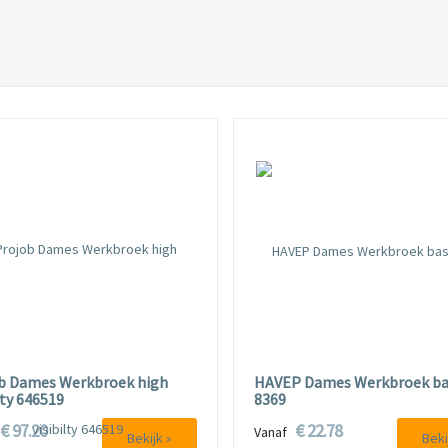
b Dames Werkbroek high
HAVEP Dames Werkbroek ba
lty 646519
8369
€ 97.20
€ 22.78
f
Vanaf
Bekijk »
Beki