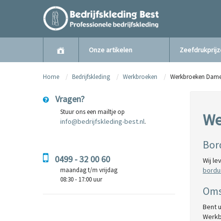
Onze artikelen
Zeefdrukprij
Home
Bedrijfskleding
Werkbroeken
Werkbroeken Dam
Vragen?
Stuur ons een mailtje op
We
info@bedrijfskleding-best.nl
.
Bor
0499 - 32 00 60
Wij le
maandag t/m vrijdag
bordu
08:30 - 17:00 uur
Oms
Bent 
Werk