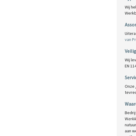
Wij h
Werkb
Asso
Uiter
van P
Veili
Wij l
EN 114
Servi
Onze
tevred
Waar
Bedrij
W
erkk
natuur
aan w