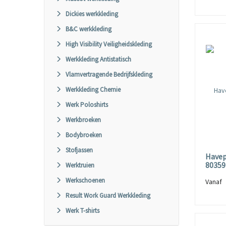
Dickies werkkleding
B&C werkkleding
High Visibility Veiligheidskleding
Werkkleding Antistatisch
Vlamvertragende Bedrijfskleding
Werkkleding Chemie
Werk Poloshirts
Werkbroeken
Bodybroeken
Stofjassen
Havep
80359
Werktruien
Werkschoenen
Vana
Result Work Guard Werkkleding
Werk T-shirts