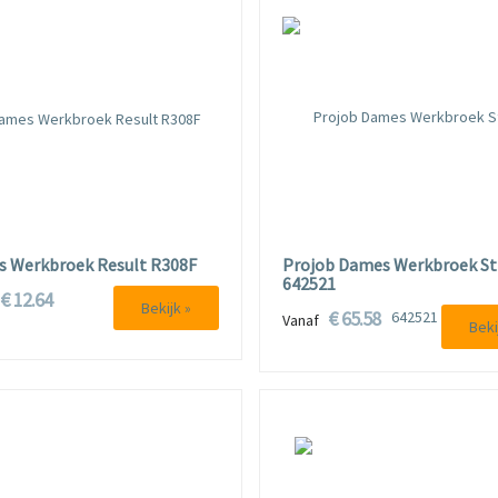
 Werkbroek Result R308F
Projob Dames Werkbroek St
642521
€ 12.64
f
Bekijk »
€ 65.58
Vanaf
Beki