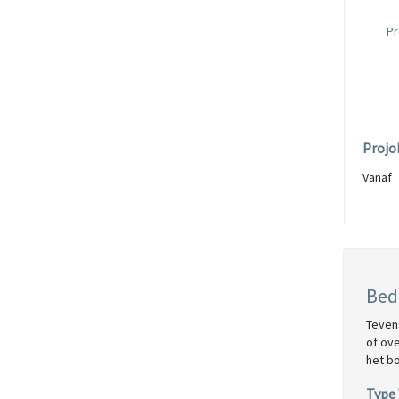
Projo
Vana
Bed
Teven
of ov
het b
Type