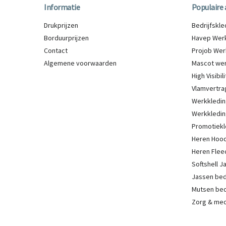
Informatie
Populaire 
Drukprijzen
Bedrijfskl
Borduurprijzen
Havep Werk
Contact
Projob Wer
Algemene voorwaarden
Mascot wer
High Visibi
Vlamvertra
Werkkledin
Werkkledin
Promotiekl
Heren Hood
Heren Flee
Softshell 
Jassen be
Mutsen be
Zorg & med