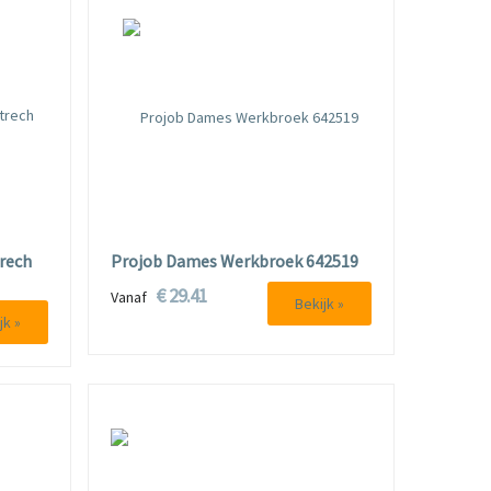
rech
Projob Dames Werkbroek 642519
€ 29.41
Vanaf
Bekijk »
jk »