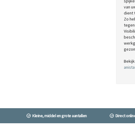
spijk
van uw
dient
Zo he
tegen
Visibi
besch
werkge
gezon
Bekij
anista
Kleine, middel en grote aantallen
Direct onli