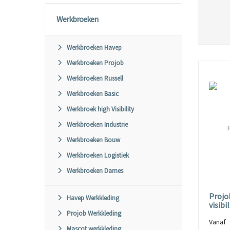
Werkbroeken
Werkbroeken Havep
Werkbroeken Projob
Werkbroeken Russell
Werkbroeken Basic
Werkbroek high Visibility
Werkbroeken Industrie
Werkbroeken Bouw
Werkbroeken Logistiek
Werkbroeken Dames
Projo
Havep Werkkleding
visibi
Projob Werkkleding
Vana
Mascot werkkleding