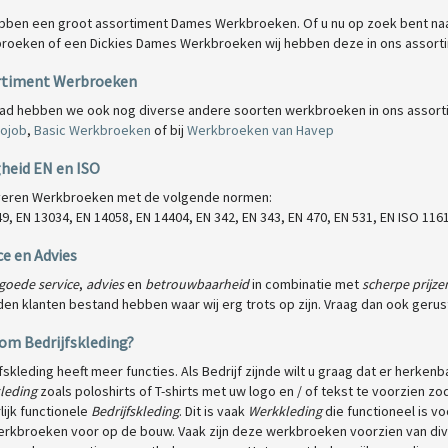
ebben een groot assortiment Dames Werkbroeken. Of u nu op zoek bent 
roeken of een Dickies Dames Werkbroeken wij hebben deze in ons assort
rtiment Werbroeken
aad hebben we ook nog diverse andere soorten werkbroeken in ons assort
rojob
,
Basic Werkbroeken
of bij
Werkbroeken van Havep
gheid EN en ISO
everen Werkbroeken met de volgende normen:
9, EN 13034, EN 14058, EN 14404, EN 342, EN 343, EN 470, EN 531, EN ISO 116
ce en Advies
goede service
,
advies
en
betrouwbaarheid
in combinatie met
scherpe prijze
en klanten bestand hebben waar wij erg trots op zijn. Vraag dan ook gerus
om Bedrijfskleding?
fskleding heeft meer functies. Als Bedrijf zijnde wilt u graag dat er herken
leding
zoals poloshirts of T-shirts met uw logo en / of tekst te voorzien zod
lijk functionele
Bedrijfskleding
. Dit is vaak
Werkkleding
die functioneel is 
erkbroeken voor op de bouw. Vaak zijn deze werkbroeken voorzien van div