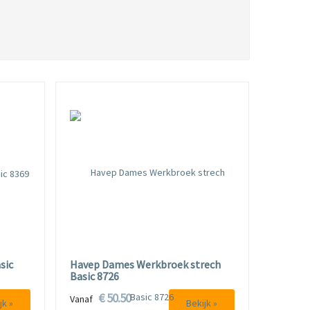
sic
Havep Dames Werkbroek strech
Basic 8726
€ 50.50
Vanaf
jk »
Bekijk »