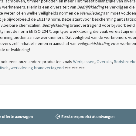
ers, schroeven, timmer potloden en meer. Het meest belangrijke van diver
 werknemers. Hierin is een diversiteit van
Bedrijfskleding
te verkrijgen die
 te weten of en welke veiligheids normen de
Werkkleding
aan moet voldoen
b je bijvoorbeeld de EN1149 norm. Deze staat voor bescherming antistatis
 vloeibare chemicalien.
Bedrijfskleding
brandvertragend voor bijvoorbeeld 
lity met de norm EN ISO 20471 zijn type werkkleding die vaak vereist zijn e
erming bieden aan uw werknemers. Dat veiligheid van de werknemers voor
vers zelf initiatief nemen in aanschaf van
veiligheidskleding
voor werknemer
de ontwikkeling!
k ook eens onze andere producten zoals
Werkjassen
,
Overalls
,
Bodybroek
tisch
,
werkkleding brandvertagend
etc etc etc.
ne offerte aanvragen
Eerst een proefdruk ontvangen