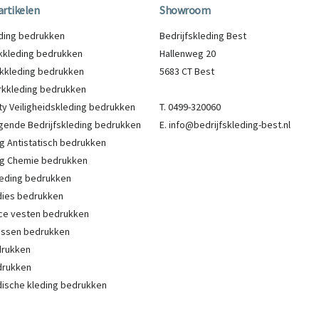
artikelen
Showroom
eding bedrukken
Bedrijfskleding Best
kleding bedrukken
Hallenweg 20
kkleding bedrukken
5683 CT Best
kkleding bedrukken
lity Veiligheidskleding bedrukken
T. 0499-320060
gende Bedrijfskleding bedrukken
E. info@bedrijfskleding-best.nl
g Antistatisch bedrukken
g Chemie bedrukken
eding bedrukken
ies bedrukken
ce vesten bedrukken
Jassen bedrukken
drukken
drukken
ische kleding bedrukken