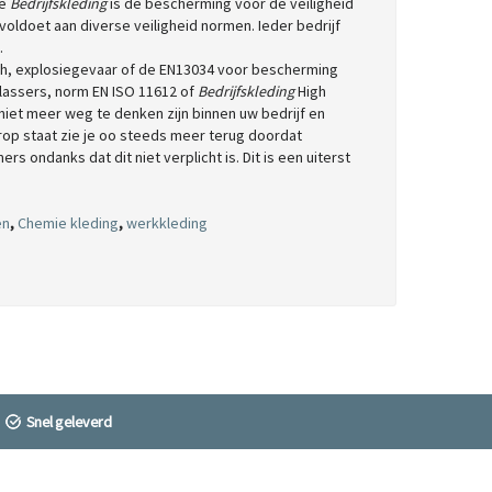
se
Bedrijfskleding
is de bescherming voor de veiligheid
 voldoet aan diverse veiligheid normen. Ieder bedrijf
.
ch, explosiegevaar of de EN13034 voor bescherming
lassers, norm EN ISO 11612 of
Bedrijfskleding
High
n niet meer weg te denken zijn binnen uw bedrijf en
op staat zie je oo steeds meer terug doordat
s ondanks dat dit niet verplicht is. Dit is een uiterst
en
,
Chemie kleding
,
werkkleding
Snel geleverd