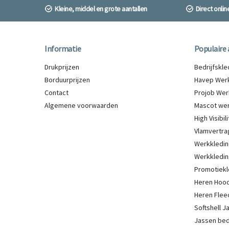
Kleine, middel en grote aantallen
Direct onli
Informatie
Populaire 
Drukprijzen
Bedrijfskl
Borduurprijzen
Havep Werk
Contact
Projob Wer
Algemene voorwaarden
Mascot wer
High Visibi
Vlamvertra
Werkkledin
Werkkledin
Promotiekl
Heren Hood
Heren Flee
Softshell 
Jassen be