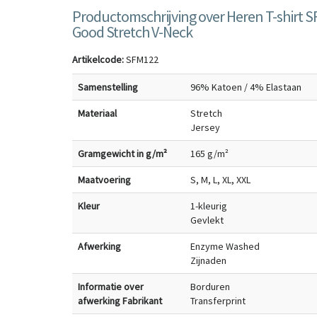
Productomschrijving over Heren T-shirt S
Good Stretch V-Neck
Artikelcode:
SFM122
Samenstelling
96% Katoen / 4% Elastaan
Materiaal
Stretch
Jersey
Gramgewicht in g/m²
165 g/m²
Maatvoering
S, M, L, XL, XXL
Kleur
1-kleurig
Gevlekt
Afwerking
Enzyme Washed
Zijnaden
Informatie over
Borduren
afwerking Fabrikant
Transferprint