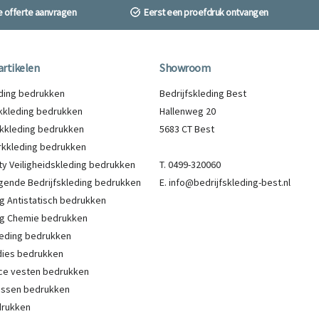
ne offerte aanvragen
Eerst een proefdruk ontvangen
artikelen
Showroom
eding bedrukken
Bedrijfskleding Best
kleding bedrukken
Hallenweg 20
kkleding bedrukken
5683 CT Best
kkleding bedrukken
lity Veiligheidskleding bedrukken
T. 0499-320060
gende Bedrijfskleding bedrukken
E. info@bedrijfskleding-best.nl
g Antistatisch bedrukken
g Chemie bedrukken
eding bedrukken
ies bedrukken
ce vesten bedrukken
Jassen bedrukken
drukken