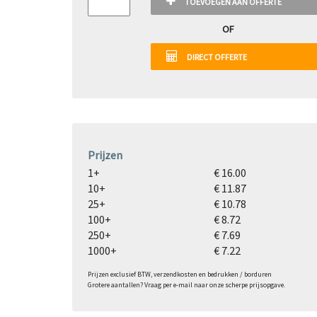
TOEVOEGEN AAN OFFERTE
OF
DIRECT OFFERTE
Prijzen
1+
€ 16.00
10+
€ 11.87
25+
€ 10.78
100+
€ 8.72
250+
€ 7.69
1000+
€ 7.22
Prijzen exclusief BTW, verzendkosten en bedrukken / borduren
Grotere aantallen? Vraag per e-mail naar onze scherpe prijsopgave.