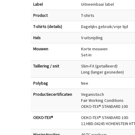
Label
Uitneembaar label
Product
T-shirts
T-shirts (details)
Dagelijks gebruik/vrije tijd
Hals
V-uitsnijding
Mouwen
Korte mouwen
Set-In
Taillering / snit
Slim-Fit (getailleerd)
Long (langer gesneden)
Polybag
Nee
Productiecertificaten
Veganistisch
Fair Working Conditions
OEKO-TEX® STANDARD 100
OEKO-TEX®
OEKO-TEX® STANDARD 100:
12.HBD.04245 HOHENSTEIN HTT
Wasinstructies
40 °C wasbaar