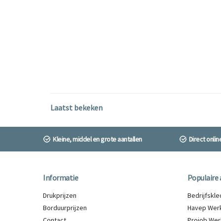
Laatst bekeken
Kleine, middel en grote aantallen
Direct onli
Informatie
Populaire 
Drukprijzen
Bedrijfskl
Borduurprijzen
Havep Werk
Contact
Projob Wer