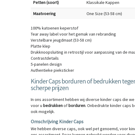
Petten (soort)
Klassikale Kappen
Maatvoering
One Size (53-58 cm)
100% katoenen keperstof
Tear away label voor het gemak van rebranding
Verstelbare jeugdmaat (53-58 cm)
Platte klep
Drukknoopsluiting in retrostijl voor aanpassing van de ma
Contrastdetails
5-panelen design
Authentieke pieksticker
Kinder Caps borduren of bedrukken tege
scherpe prijzen
In ons assortiment hebben wij diverse kinder caps die we
voor u
bedrukken
of
borduren
. Onbedrukte kinder caps be
ook mogelijk.
Omschrijving Kinder Caps
We hebben diverse caps, ook wel pet genoemd, voor kin
ons assortiment. Deze kunnen gebruikt worden voor dive