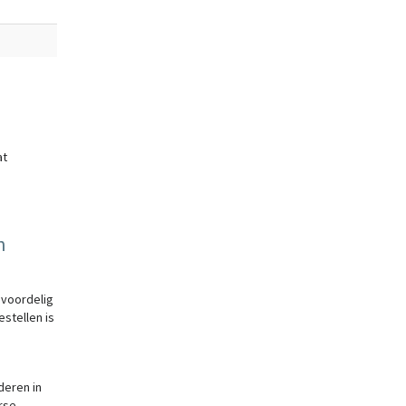
at
n
 voordelig
stellen is
deren in
rse