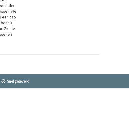
eef ieder
ussen alle
j een cap
 bent u
r. Zie de
assenen
Snel geleverd