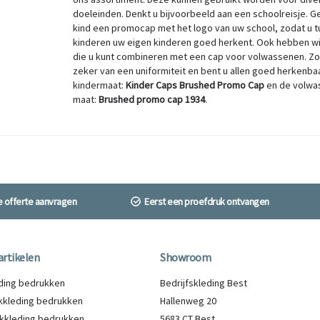
doeleinden. Denkt u bijvoorbeeld aan een schoolreisje. G
kind een promocap met het logo van uw school, zodat u t
kinderen uw eigen kinderen goed herkent. Ook hebben wi
die u kunt combineren met een cap voor volwassenen. Zo
zeker van een uniformiteit en bent u allen goed herkenbaa
kindermaat:
Kinder Caps Brushed Promo Cap
en de volw
maat:
Brushed promo cap 1934
.
ne offerte aanvragen
Eerst een proefdruk ontvangen
artikelen
Showroom
eding bedrukken
Bedrijfskleding Best
kleding bedrukken
Hallenweg 20
kkleding bedrukken
5683 CT Best