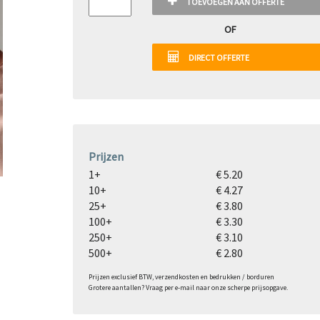
TOEVOEGEN AAN OFFERTE
OF
DIRECT OFFERTE
Prijzen
1+
€ 5.20
10+
€ 4.27
25+
€ 3.80
100+
€ 3.30
250+
€ 3.10
500+
€ 2.80
Prijzen exclusief BTW, verzendkosten en bedrukken / borduren
Grotere aantallen? Vraag per e-mail naar onze scherpe prijsopgave.