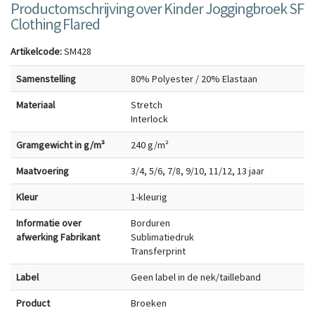
Productomschrijving over Kinder Joggingbroek SF
Clothing Flared
Artikelcode:
SM428
Samenstelling
80% Polyester / 20% Elastaan
Materiaal
Stretch
Interlock
Gramgewicht in g/m²
240 g/m²
Maatvoering
3/4, 5/6, 7/8, 9/10, 11/12, 13 jaar
Kleur
1-kleurig
Informatie over
Borduren
afwerking Fabrikant
Sublimatiedruk
Transferprint
Label
Geen label in de nek/tailleband
Product
Broeken