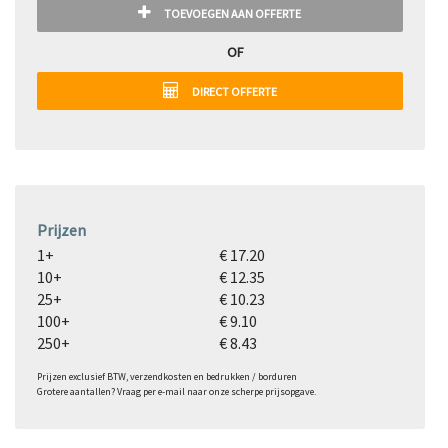
TOEVOEGEN AAN OFFERTE
OF
DIRECT OFFERTE
Prijzen
1+
€ 17.20
10+
€ 12.35
25+
€ 10.23
100+
€ 9.10
250+
€ 8.43
Prijzen exclusief BTW, verzendkosten en bedrukken / borduren
Grotere aantallen? Vraag per e-mail naar onze scherpe prijsopgave.