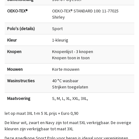
OEKO-TEX®
OEKO-TEX® STANDARD 100: 11-77025
Shirley
Polo's (details)
Sport
Kleur
1-kleurig
Knopen
Knopenlijst - 3 knopen
Knopen toon in toon
Mouwen
Korte mouwen
Wasinstructies
40 °C wasbaar
Strijken toegelaten
Maatvoering
S, M, L, XL, XXL, 3XL,
let op maat 3XL t-m 5 XL prijs + Euro 0,90
De kleur wit, zwart en Navy zijn tot maat 5XL verkrijgbaar. De overige
kleuren zijn verkrijgbaar tot maat 3XL
Deze goedkope Sport Polo voor heren is ideaal voor verenigingen,