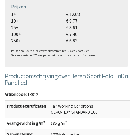
Prijzen
1+
€ 12.08
10+
€ 9.77
25+
€ 8.61
100+
€ 7.46
250+
€ 6.83
Prijzen exclusief BTW, verzendkosten en bedrukken / borduren
Grotere aantallen? Vraag per e-mail naar onze scherpe prijsopgave.
Productomschrijving over Heren Sport Polo TriDri
Panelled
Artikelcode:
TR012
Productiecertificaten
Fair Working Conditions
OEKO-TEX® STANDARD 100
Gramgewicht in g/m²
135 g/m²
Samenstelling
100% Polyester