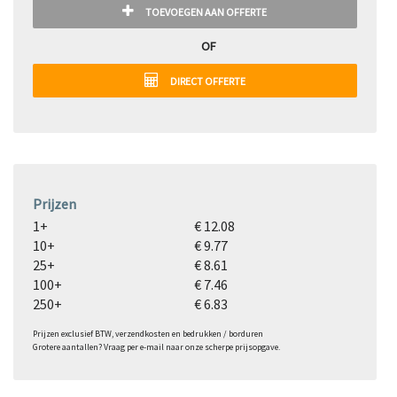
TOEVOEGEN AAN OFFERTE
OF
DIRECT OFFERTE
Prijzen
1+
€ 12.08
10+
€ 9.77
25+
€ 8.61
100+
€ 7.46
250+
€ 6.83
Prijzen exclusief BTW, verzendkosten en bedrukken / borduren
Grotere aantallen? Vraag per e-mail naar onze scherpe prijsopgave.