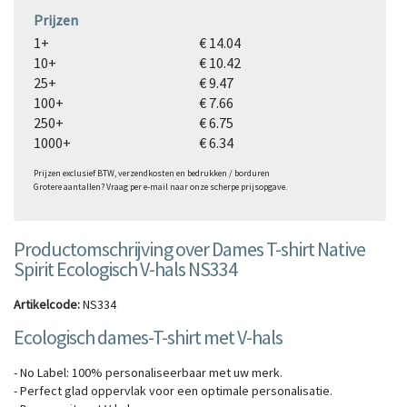
Prijzen
1+
€ 14.04
10+
€ 10.42
25+
€ 9.47
100+
€ 7.66
250+
€ 6.75
1000+
€ 6.34
Prijzen exclusief BTW, verzendkosten en bedrukken / borduren
Grotere aantallen? Vraag per e-mail naar onze scherpe prijsopgave.
Productomschrijving over Dames T-shirt Native
Spirit Ecologisch V-hals NS334
Artikelcode:
NS334
Ecologisch dames-T-shirt met V-hals
- No Label: 100% personaliseerbaar met uw merk.
- Perfect glad oppervlak voor een optimale personalisatie.