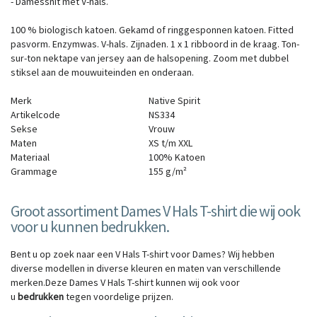
- Damessnit met V-hals.
100 % biologisch katoen. Gekamd of ringgesponnen katoen. Fitted
pasvorm. Enzymwas. V-hals. Zijnaden. 1 x 1 ribboord in de kraag. Ton-
sur-ton nektape van jersey aan de halsopening. Zoom met dubbel
stiksel aan de mouwuiteinden en onderaan.
Merk
Native Spirit
Artikelcode
NS334
Sekse
Vrouw
Maten
XS
t/m
XXL
Materiaal
100% Katoen
Grammage
155 g/m²
Groot assortiment Dames V Hals T-shirt die wij ook
voor u kunnen bedrukken.
Bent u op zoek naar een V Hals T-shirt voor Dames? Wij hebben
diverse modellen in diverse kleuren en maten van verschillende
merken.Deze Dames V Hals T-shirt kunnen wij ook voor
u
bedrukken
tegen voordelige prijzen.