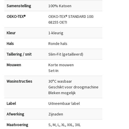
Samenstelling
100% Katoen
OEKO-TEX®
OEKO-TEX® STANDARD 100:
68255 OETI
Kleur
1-kleurig
Hals
Ronde hals
Taillering / snit
Slim-Fit (getailleerd)
Mouwen
Korte mouwen
Set-In
Wasinstructies
30°C wasbaar
Geschikt voor droogmachine
Bleken mogelijk
Label
Uitneembaar label
Afwerking
Zijnaden
Maatvoering
S, M, L, XL, XXL, 3XL