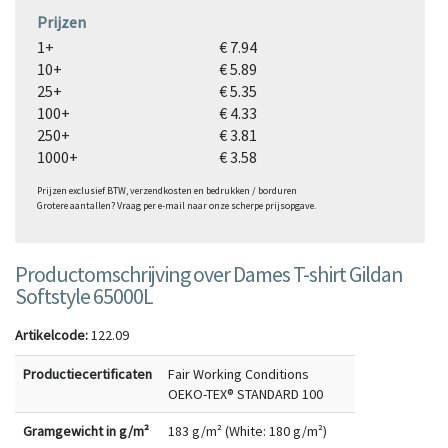
Prijzen
1+
€ 7.94
10+
€ 5.89
25+
€ 5.35
100+
€ 4.33
250+
€ 3.81
1000+
€ 3.58
Prijzen exclusief BTW, verzendkosten en bedrukken / borduren
Grotere aantallen? Vraag per e-mail naar onze scherpe prijsopgave.
Productomschrijving over Dames T-shirt Gildan
Softstyle 65000L
Artikelcode:
122.09
Productiecertificaten
Fair Working Conditions
OEKO-TEX® STANDARD 100
Gramgewicht in g/m²
183 g/m² (White: 180 g/m²)