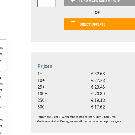
TOEVOEGEN AAN OFFERTE
OF
DIRECT OFFERTE
Prijzen
1+
€ 32.68
10+
€ 27.28
25+
€ 23.45
100+
€ 20.89
250+
€ 19.18
500+
€ 17.62
Prijzen exclusief BTW, verzendkosten en bedrukken / borduren
Grotere aantallen? Vraag per e-mail naar onze scherpe prijsopgave.