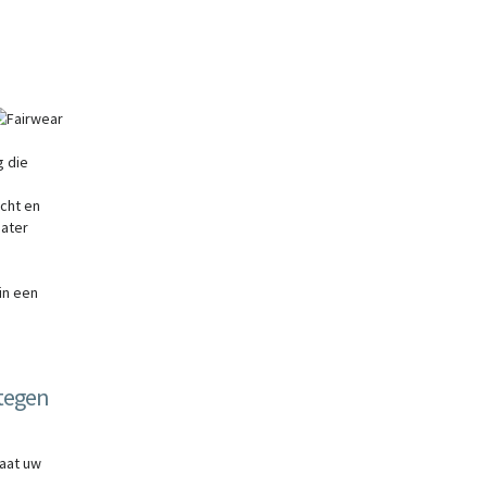
g die
cht en
eater
n
in een
tegen
Laat uw