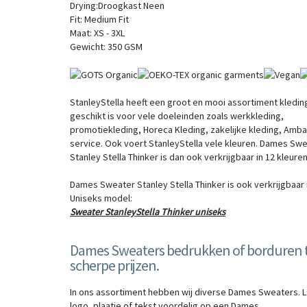
Drying:
Droogkast Neen
Fit:
Medium Fit
Maat:
XS - 3XL
Gewicht:
350 GSM
StanleyStella heeft een groot en mooi assortiment kledin
geschikt is voor vele doeleinden zoals werkkleding,
promotiekleding, Horeca Kleding, zakelijke kleding, Amba
service. Ook voert StanleyStella vele kleuren. Dames Sw
Stanley Stella Thinker is dan ook verkrijgbaar in 12 kleure
Dames Sweater Stanley Stella Thinker is ook verkrijgbaar 
Uniseks model:
Sweater StanleyStella Thinker uniseks
Dames Sweaters bedrukken of borduren 
scherpe prijzen.
In ons assortiment hebben wij diverse Dames Sweaters. 
logo, plaatje of tekst voordelig op een Dames