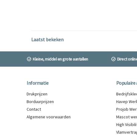
Laatst bekeken
Kleine, middel en grote aantallen
Direct onli
Informatie
Populaire 
Drukprijzen
Bedrijfskl
Borduurprijzen
Havep Werk
Contact
Projob Wer
Algemene voorwaarden
Mascot wer
High Visibi
Vlamvertra