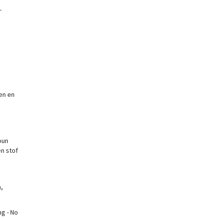
r
en en
pun
n stof
,
.