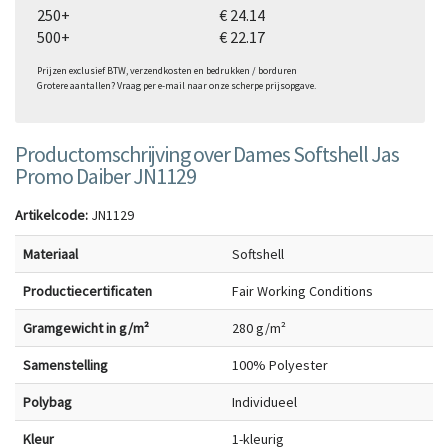
250+
€ 24.14
500+
€ 22.17
Prijzen exclusief BTW, verzendkosten en bedrukken / borduren
Grotere aantallen? Vraag per e-mail naar onze scherpe prijsopgave.
Productomschrijving over Dames Softshell Jas
Promo Daiber JN1129
Artikelcode:
JN1129
Materiaal
Softshell
Productiecertificaten
Fair Working Conditions
Gramgewicht in g/m²
280 g/m²
Samenstelling
100% Polyester
Polybag
Individueel
Kleur
1-kleurig