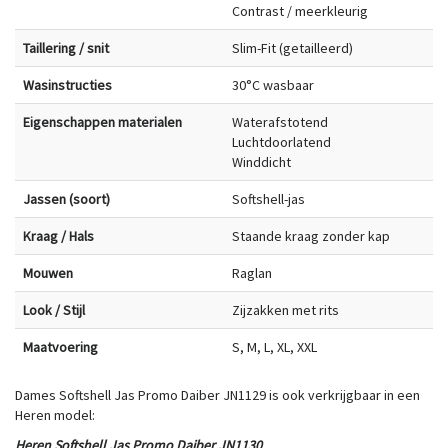
Contrast / meerkleurig
Taillering / snit
Slim-Fit (getailleerd)
Wasinstructies
30°C wasbaar
Eigenschappen materialen
Waterafstotend
Luchtdoorlatend
Winddicht
Jassen (soort)
Softshell-jas
Kraag / Hals
Staande kraag zonder kap
Mouwen
Raglan
Look / Stijl
Zijzakken met rits
Maatvoering
S, M, L, XL, XXL
Dames Softshell Jas Promo Daiber JN1129 is ook verkrijgbaar in een
Heren model:
Heren Softshell Jas Promo Daiber JN1130