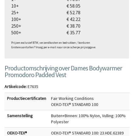
10+
€ 58.05
25+
€ 52.78
100+
€ 42.22
250+
€ 38.70
500+
€ 35.77
Prijzen exclusief BTW, verzendkosten en bedrukken / borduren
Grotere aantallen? Vraag per e-mail naar onze scherpe prijsopgave.
Productomschrijving over Dames Bodywarmer
Promodoro Padded Vest
Artikelcode:
E7635
Productiecertificaten
Fair Working Conditions
OEKO-TEX® STANDARD 100
Samenstelling
Buiten+Binnen: 100% Nylon, Vulling: 100%
Polyester
OEKO-TEX®
OEKO-TEX® STANDARD 100: 23.HDE.62389