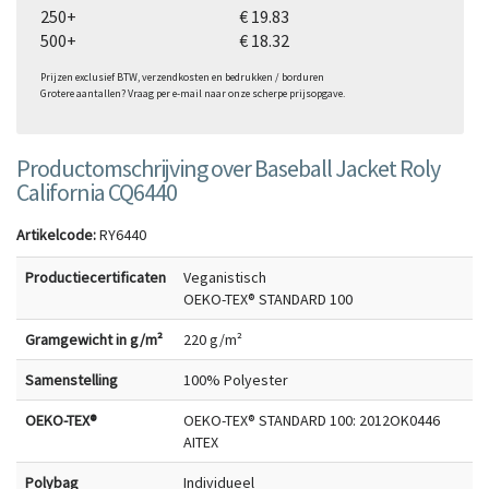
250+
€ 19.83
500+
€ 18.32
Prijzen exclusief BTW, verzendkosten en bedrukken / borduren
Grotere aantallen? Vraag per e-mail naar onze scherpe prijsopgave.
Productomschrijving over Baseball Jacket Roly
California CQ6440
Artikelcode:
RY6440
Productiecertificaten
Veganistisch
OEKO-TEX® STANDARD 100
Gramgewicht in g/m²
220 g/m²
Samenstelling
100% Polyester
OEKO-TEX®
OEKO-TEX® STANDARD 100: 2012OK0446
AITEX
Polybag
Individueel