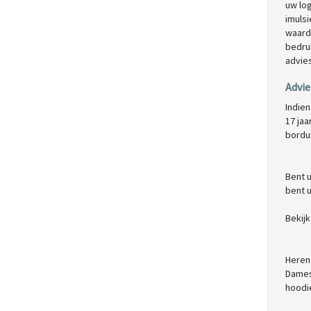
uw lo
imuls
waard
bedruk
advie
Advie
Indien
17 ja
bordu
Bent 
bent u
Bekij
Heren 
Dames
hoodi