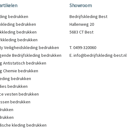
artikelen
Showroom
eding bedrukken
Bedrijfskleding Best
kleding bedrukken
Hallenweg 20
kkleding bedrukken
5683 CT Best
kkleding bedrukken
lity Veiligheidskleding bedrukken
T. 0499-320060
gende Bedrijfskleding bedrukken
E. info@bedrijfskleding-best.nl
g Antistatisch bedrukken
g Chemie bedrukken
eding bedrukken
ies bedrukken
ce vesten bedrukken
Jassen bedrukken
drukken
drukken
ische kleding bedrukken