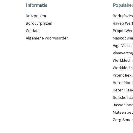
Informatie
Populaire 
Drukprijzen
Bedrijfskl
Borduurprijzen
Havep Werk
Contact
Projob Wer
Algemene voorwaarden
Mascot wer
High Visibi
Vlamvertra
Werkkledin
Werkkledin
Promotiekl
Heren Hood
Heren Flee
Softshell 
Jassen be
Mutsen be
Zorg & med