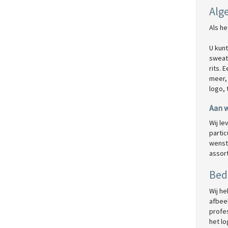
Alg
Als he
U kun
sweat
rits. 
meer, 
logo, 
Aan w
Wij l
parti
wenst
assor
Bed
Wij h
afbeel
profes
het lo