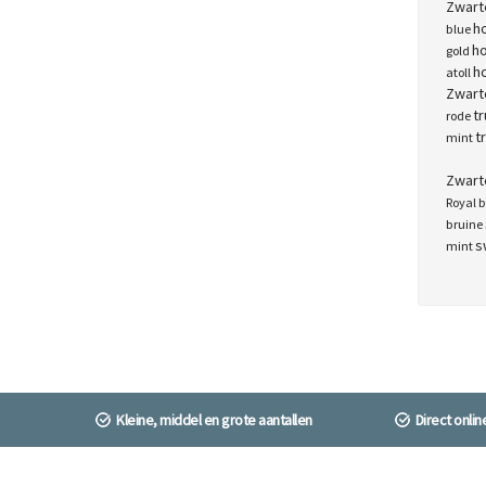
Zwart
h
blue
h
gold
h
atoll
Zwarte
tr
rode
tr
mint
Zwart
Royal 
bruine
s
mint
Kleine, middel en grote aantallen
Direct onli