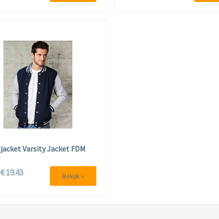
jacket Varsity Jacket FDM
€ 19.43
f
Bekijk »