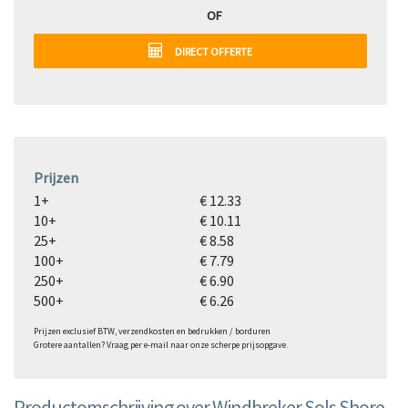
OF
DIRECT OFFERTE
Prijzen
1+
€ 12.33
10+
€ 10.11
25+
€ 8.58
100+
€ 7.79
250+
€ 6.90
500+
€ 6.26
Prijzen exclusief BTW, verzendkosten en bedrukken / borduren
Grotere aantallen? Vraag per e-mail naar onze scherpe prijsopgave.
Productomschrijving over Windbreker Sols Shore