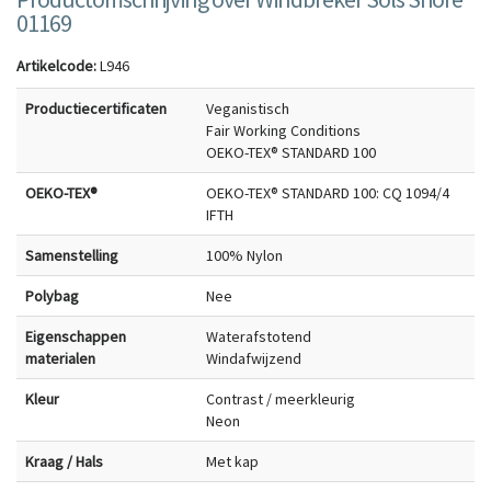
01169
Artikelcode:
L946
Productiecertificaten
Veganistisch
Fair Working Conditions
OEKO-TEX® STANDARD 100
OEKO-TEX®
OEKO-TEX® STANDARD 100: CQ 1094/4
IFTH
Samenstelling
100% Nylon
Polybag
Nee
Eigenschappen
Waterafstotend
materialen
Windafwijzend
Kleur
Contrast / meerkleurig
Neon
Kraag / Hals
Met kap