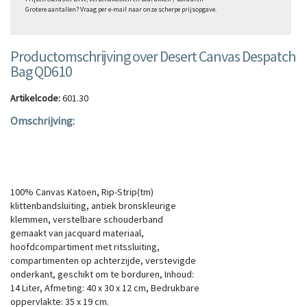
Grotere aantallen? Vraag per e-mail naar onze scherpe prijsopgave.
Productomschrijving over Desert Canvas Despatch
Bag QD610
Artikelcode:
601.30
Omschrijving:
Tassen, Schoudertas Desert Canvas Despatch
Bag QD610
Omschrijving
100% Canvas Katoen, Rip-Strip(tm)
klittenbandsluiting, antiek bronskleurige
klemmen, verstelbare schouderband
gemaakt van jacquard materiaal,
hoofdcompartiment met ritssluiting,
compartimenten op achterzijde, verstevigde
onderkant, geschikt om te borduren, Inhoud:
14 Liter, Afmeting: 40 x 30 x 12 cm, Bedrukbare
oppervlakte: 35 x 19 cm.