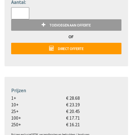
Aantal:
TOEVOEGEN AAN OFFERTE
OF
DIRECT OFFERTE
Prijzen
1+
€ 28.68
10+
€ 23.19
25+
€ 20.45
100+
€ 17.71
250+
€ 16.21
Prijzen exclusief BTW, verzendkosten en bedrukken / borduren