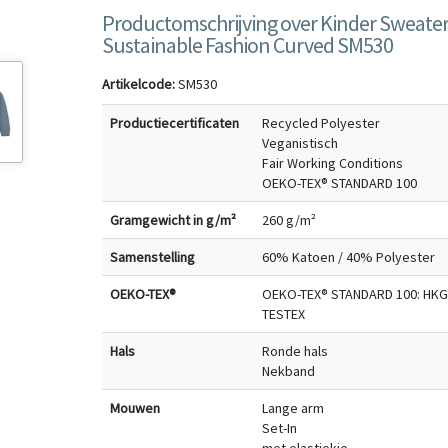
Productomschrijving over Kinder Sweater
Sustainable Fashion Curved SM530
Artikelcode:
SM530
Productiecertificaten
Recycled Polyester
Veganistisch
Fair Working Conditions
OEKO-TEX® STANDARD 100
Gramgewicht in g/m²
260 g/m²
Samenstelling
60% Katoen / 40% Polyester
OEKO-TEX®
OEKO-TEX® STANDARD 100: HKG
TESTEX
Hals
Ronde hals
Nekband
Mouwen
Lange arm
Set-In