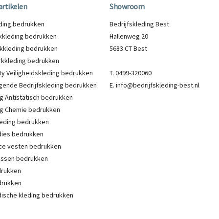
artikelen
Showroom
eding bedrukken
Bedrijfskleding Best
kleding bedrukken
Hallenweg 20
kkleding bedrukken
5683 CT Best
kkleding bedrukken
lity Veiligheidskleding bedrukken
T. 0499-320060
gende Bedrijfskleding bedrukken
E. info@bedrijfskleding-best.nl
g Antistatisch bedrukken
g Chemie bedrukken
eding bedrukken
ies bedrukken
ce vesten bedrukken
Jassen bedrukken
drukken
drukken
ische kleding bedrukken