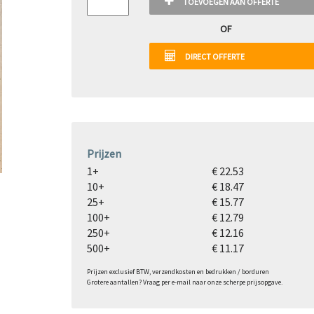
TOEVOEGEN AAN OFFERTE
OF
DIRECT OFFERTE
Prijzen
1+
€ 22.53
10+
€ 18.47
25+
€ 15.77
100+
€ 12.79
250+
€ 12.16
500+
€ 11.17
Prijzen exclusief BTW, verzendkosten en bedrukken / borduren
Grotere aantallen? Vraag per e-mail naar onze scherpe prijsopgave.