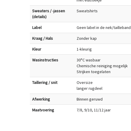
met elastiekje
Sweaters / -jassen
Sweatshirts
(details)
Label
Geen label in de nek/tailleband
Kraag / Hals
Zonder kap
Kleur
1-kleurig
Wasinstructies
30°C wasbaar
Chemische reiniging mogelijk
Strijken toegelaten
Taillering / snit
Oversize
langer rugdeel
Afwerking
Binnen geruwd
Maatvoering
7/8, 9/10, 11/12 jaar