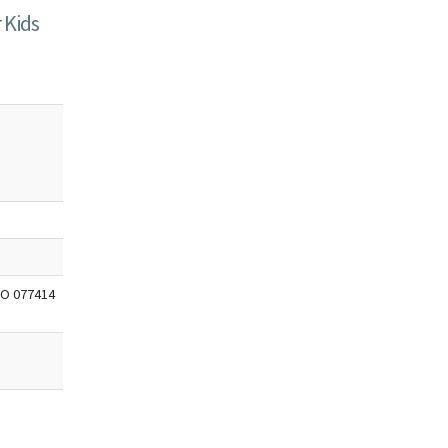
 Kids
O 077414