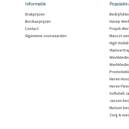
Informatie
Populaire 
Drukprijzen
Bedrijfskl
Borduurprijzen
Havep Werk
Contact
Projob Wer
Algemene voorwaarden
Mascot wer
High Visibi
Vlamvertra
Werkkledin
Werkkledin
Promotiekl
Heren Hood
Heren Flee
Softshell 
Jassen be
Mutsen be
Zorg & med