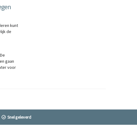
egen
deren kunt
ijk de
 De
 en gaan
ater voor
Snel geleverd