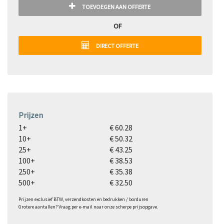
TOEVOEGEN AAN OFFERTE
OF
DIRECT OFFERTE
Prijzen
1+
€ 60.28
10+
€ 50.32
25+
€ 43.25
100+
€ 38.53
250+
€ 35.38
500+
€ 32.50
Prijzen exclusief BTW, verzendkosten en bedrukken / borduren
Grotere aantallen? Vraag per e-mail naar onze scherpe prijsopgave.