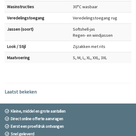
Wasinstructies
30°C wasbaar
Veredelingstoegang
Veredelingstoegang rug
Jassen (soort)
Softshell-jas
Regen- en windjassen
Look / Stijl
Zijzakken met rits
Maatvoering
S, M, L, XL, XXL, 3XL
Laatst bekeken
Kleine, middel en grote aantallen
Direct online offerte aanvragen
Eerst een proefdruk ontvangen
Snel geleverd