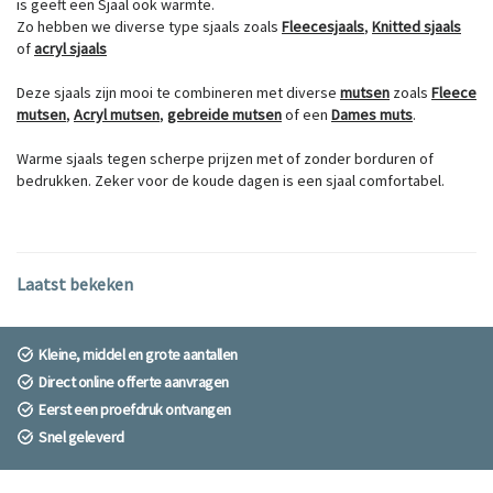
is geeft een Sjaal ook warmte.
Zo hebben we diverse type sjaals zoals
Fleecesjaals
,
Knitted sjaals
of
acryl sjaals
Deze sjaals zijn mooi te combineren met diverse
mutsen
zoals
Fleece
mutsen
,
Acryl mutsen
,
gebreide mutsen
of een
Dames muts
.
Warme sjaals tegen scherpe prijzen met of zonder borduren of
bedrukken. Zeker voor de koude dagen is een sjaal comfortabel.
Laatst bekeken
Kleine, middel en grote aantallen
Direct online offerte aanvragen
Eerst een proefdruk ontvangen
Snel geleverd