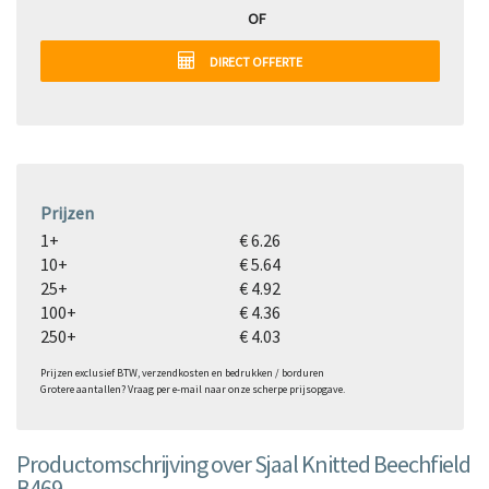
OF
DIRECT OFFERTE
Prijzen
1+
€ 6.26
10+
€ 5.64
25+
€ 4.92
100+
€ 4.36
250+
€ 4.03
Prijzen exclusief BTW, verzendkosten en bedrukken / borduren
Grotere aantallen? Vraag per e-mail naar onze scherpe prijsopgave.
Productomschrijving over Sjaal Knitted Beechfield
B469