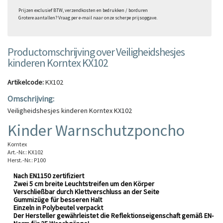
Prijzen exclusief BTW, verzendkosten en bedrukken / borduren
Grotere aantallen? Vraag per e-mail naar onze scherpe prijsopgave.
Productomschrijving over Veiligheidshesjes
kinderen Korntex KX102
Artikelcode:
KX102
Omschrijving:
Veiligheidshesjes kinderen Korntex KX102
Kinder Warnschutzponcho
Korntex
Art.-Nr.: KX102
Herst.-Nr.: P100
Nach EN1150 zertifiziert
Zwei 5 cm breite Leuchtstreifen um den Körper
Verschließbar durch Klettverschluss an der Seite
Gummizüge für besseren Halt
Einzeln in Polybeutel verpackt
Der Hersteller gewährleistet die Reflektionseigenschaft gemäß EN-