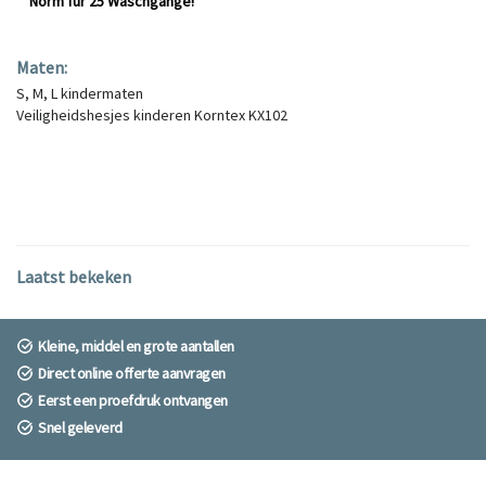
Norm für 25 Waschgänge!
Maten:
S, M, L kindermaten
Veiligheidshesjes kinderen Korntex KX102
Laatst bekeken
Kleine, middel en grote aantallen
Direct online offerte aanvragen
Eerst een proefdruk ontvangen
Snel geleverd