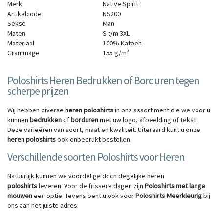
Merk
Native Spirit
Artikelcode
NS200
Sekse
Man
Maten
S
t/m
3XL
Materiaal
100% Katoen
Grammage
155 g/m²
Poloshirts Heren Bedrukken of Borduren tegen
scherpe prijzen
Wij hebben diverse
heren poloshirts
in ons assortiment die we voor u
kunnen
bedrukken
of
borduren
met uw logo, afbeelding of tekst.
Deze varieëren van soort, maat en kwaliteit. Uiteraard kunt u onze
heren poloshirts
ook onbedrukt bestellen.
Verschillende soorten Poloshirts voor Heren
Natuurlijk kunnen we voordelige doch degelijke heren
poloshirts
leveren. Voor de frissere dagen zijn
Poloshirts met lange
mouwen
een optie. Tevens bent u ook voor
Poloshirts Meerkleurig
bij
ons aan het juiste adres.