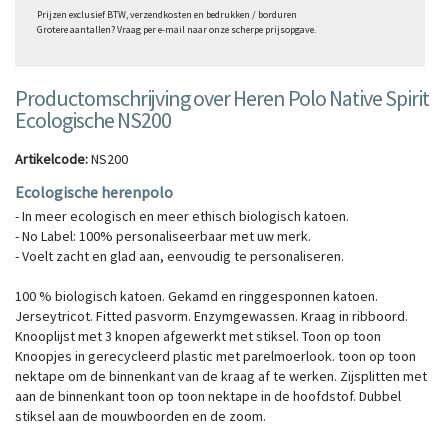
Prijzen exclusief BTW, verzendkosten en bedrukken / borduren
Grotere aantallen? Vraag per e-mail naar onze scherpe prijsopgave.
Productomschrijving over Heren Polo Native Spirit
Ecologische NS200
Artikelcode:
NS200
Ecologische herenpolo
- In meer ecologisch en meer ethisch biologisch katoen.
- No Label: 100% personaliseerbaar met uw merk.
- Voelt zacht en glad aan, eenvoudig te personaliseren.
100 % biologisch katoen. Gekamd en ringgesponnen katoen.
Jerseytricot. Fitted pasvorm. Enzymgewassen. Kraag in ribboord.
Knooplijst met 3 knopen afgewerkt met stiksel. Toon op toon
Knoopjes in gerecycleerd plastic met parelmoerlook. toon op toon
nektape om de binnenkant van de kraag af te werken. Zijsplitten met
aan de binnenkant toon op toon nektape in de hoofdstof. Dubbel
stiksel aan de mouwboorden en de zoom.